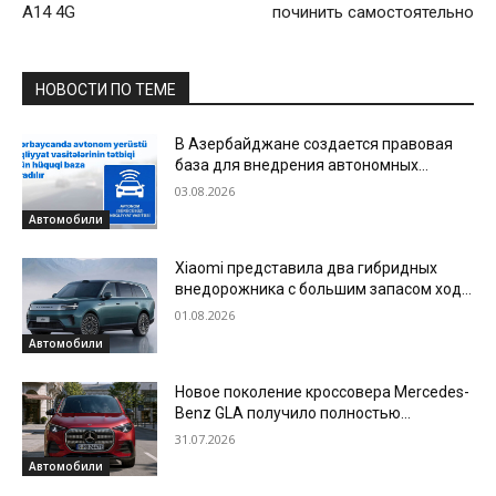
A14 4G
починить самостоятельно
НОВОСТИ ПО ТЕМЕ
В Азербайджане создается правовая
база для внедрения автономных
наземных транспортных средств
03.08.2026
Автомобили
Xiaomi представила два гибридных
внедорожника с большим запасом хода
— SkyNomad N70 Max и N90 Max
01.08.2026
Автомобили
Новое поколение кроссовера Mercedes-
Benz GLA получило полностью
электрическую версию
31.07.2026
Автомобили