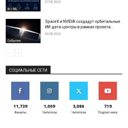
07.08.2026
AI / ML
SpaceX и NVIDIA создадут орбитальные
ИИ-дата-центры в рамках проекта
Starmind
06.08.2026
События
СОЦИАЛЬНЫЕ СЕТИ
11,739
1,009
3,086
719
Фанаты
Читатели
Читатели
Подписчики