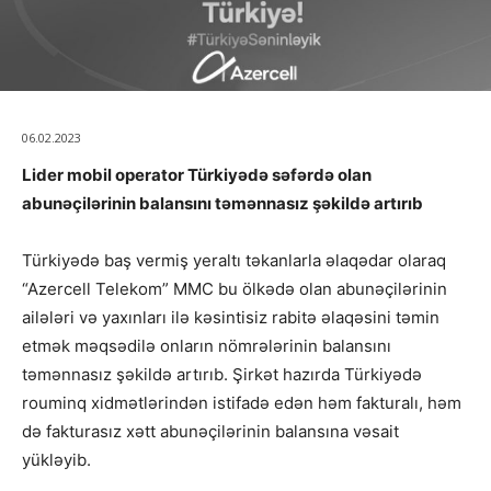
06.02.2023
Lider mobil operator Türkiyədə səfərdə olan
abunəçilərinin balansını təmənnasız şəkildə artırıb
Türkiyədə baş vermiş yeraltı təkanlarla əlaqədar olaraq
“Azercell Telekom” MMC bu ölkədə olan abunəçilərinin
ailələri və yaxınları ilə kəsintisiz rabitə əlaqəsini təmin
etmək məqsədilə onların nömrələrinin balansını
təmənnasız şəkildə artırıb. Şirkət hazırda Türkiyədə
rouminq xidmətlərindən istifadə edən həm fakturalı, həm
də fakturasız xətt abunəçilərinin balansına vəsait
yükləyib.