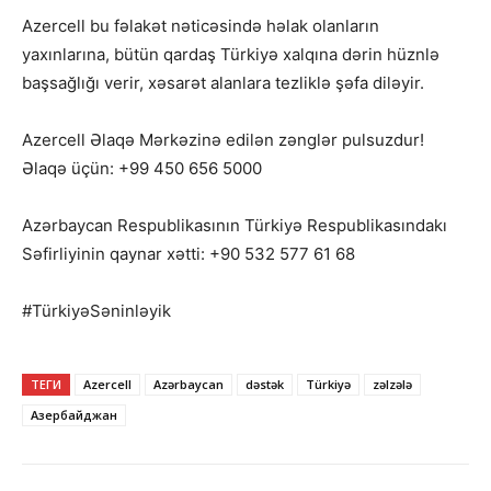
Azercell bu fəlakət nəticəsində həlak olanların
yaxınlarına, bütün qardaş Türkiyə xalqına dərin hüznlə
başsağlığı verir, xəsarət alanlara tezliklə şəfa diləyir.
Azercell Əlaqə Mərkəzinə edilən zənglər pulsuzdur!
Əlaqə üçün: +99 450 656 5000
Azərbaycan Respublikasının Türkiyə Respublikasındakı
Səfirliyinin qaynar xətti: +90 532 577 61 68
#TürkiyəSəninləyik
ТЕГИ
Azercell
Azərbaycan
dəstək
Türkiyə
zəlzələ
Азербайджан