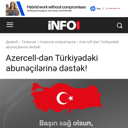
Домой
Телеком
Новости операторов
Azercell-dən Türkiyədəki
abunəçilərinə dəstək!
Azercell-dən Türkiyədəki
abunəçilərinə dəstək!