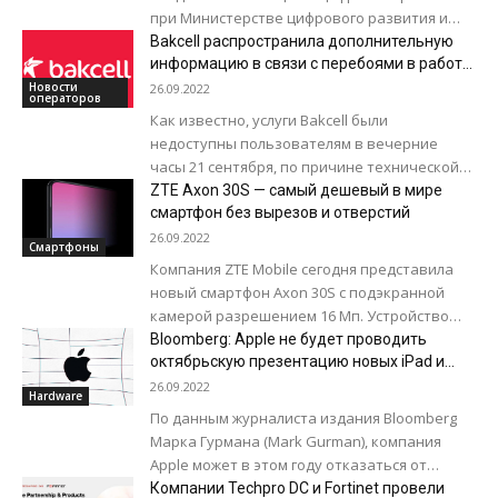
при Министерстве цифрового развития и
транспорта объявили о приеме заявок на
Bakcell распространила дополнительную
новые...
информацию в связи с перебоями в работе
сети
Новости
26.09.2022
операторов
Как известно, услуги Bakcell были
недоступны пользователям в вечерние
часы 21 сентября, по причине технической
неисправности. В компании сообщили что в
ZTE Axon 30S — самый дешевый в мире
настоящее время, Bakcell, совместно...
смартфон без вырезов и отверстий
26.09.2022
Смартфоны
Компания ZTE Mobile сегодня представила
новый смартфон Axon 30S с подэкранной
камерой разрешением 16 Мп. Устройство
предлагается по базовой цене 237 долларов.
Bloomberg: Apple не будет проводить
Это единственный...
октябрьскую презентацию новых iPad и
MacBook Pro
26.09.2022
Hardware
По данным журналиста издания Bloomberg
Марка Гурмана (Mark Gurman), компания
Apple может в этом году отказаться от
проведения второго осеннего мероприятия.
Компании Techpro DC и Fortinet провели