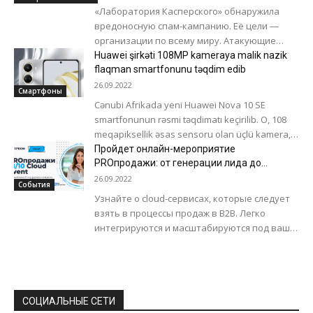
«Лаборатория Касперского» обнаружила
вредоносную спам-кампанию. Её цели ―
организации по всему миру. Атакующие
пытаются украсть учётные данные с
Huawei şirkəti 108MP kameraya malik nazik
помощью программы-стилера Agent Tesla.
flaqman smartfonunu təqdim edib
Они распространяют...
26.09.2022
Смартфоны
Cənubi Afrikada yeni Huawei Nova 10 SE
smartfonunun rəsmi təqdimatı keçirilib. O, 108
meqapiksellik əsas sensoru olan üçlü kamera,
həmçinin 66 vatt şarj dəstəyi...
Пройдет онлайн-мероприятие
PROпродажи: от генерации лида до
закрытия сделки
26.09.2022
События
Узнайте о cloud-сервисах, которые следует
взять в процессы продаж в В2В. Легко
интегрируются и масштабируются под ваши
задачи. 18 октября (online) c 11:00 до 15:00...
СОЦИАЛЬНЫЕ СЕТИ