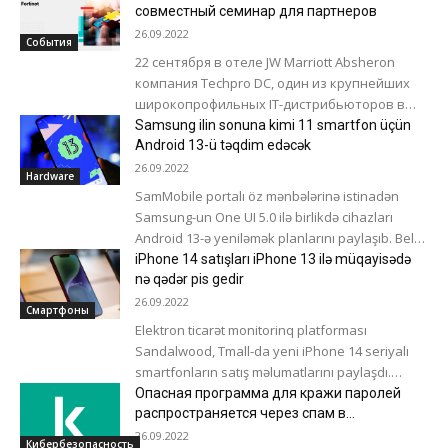
Обычно после сентябрьской презентации...
совместный семинар для партнеров
26.09.2022
События
22 сентября в отеле JW Marriott Absheron
компания Techpro DC, один из крупнейших
широкопрофильных IТ-дистрибьюторов в
Закавказье и странах Средней Азии, и
Samsung ilin sonuna kimi 11 smartfon üçün
Fortinet, мировой...
Android 13-ü təqdim edəcək
26.09.2022
Hardware
SamMobile portalı öz mənbələrinə istinadən
Samsung-un One UI 5.0 ilə birlikdə cihazları
Android 13-ə yeniləmək planlarını paylaşıb. Belə
ki, ilin sonuna qədər 10 flaqman...
iPhone 14 satışları iPhone 13 ilə müqayisədə
nə qədər pis gedir
26.09.2022
Смартфоны
Elektron ticarət monitorinq platforması
Sandalwood, Tmall-da yeni iPhone 14 seriyalı
smartfonların satış məlumatlarını paylaşdı.
Məlum oldu ki, yenilik o qədər də yaxşı deyil. İlk
Опасная программа для кражи паролей
həftədə...
распространяется через спам в
корпоративной почте
26.09.2022
Кибербезопасность