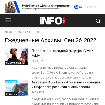
Домой
2022
Сен
26
Ежедневные Архивы: Сен 26, 2022
Представлен складной смартфон Vivo X
Fold+
26.09.2022
Смартфоны
Компания Vivo представила складной
смартфон X Fold+. Внешне устройство не
отличается от первого поколения, но в
начинке аппарата произошли некоторые
Академия ABB Tech и Агентство инноваций
и цифрового развития анонсировали
изменения. В Vivo X Fold+...
запуск новых программ по мобильной
26.09.2022
События
разработке
Академия ABB Тech, созданная банком ABB, и
Академия инноваций и цифрового развития