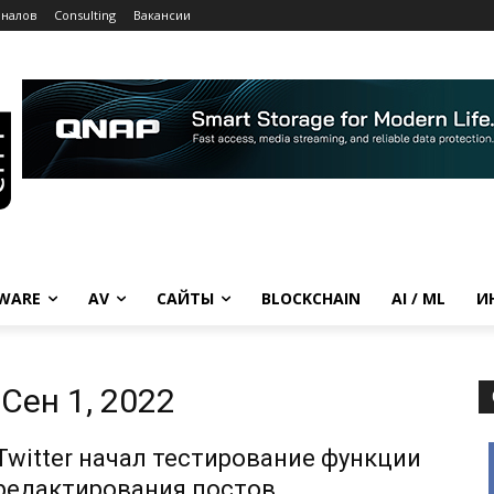
рналов
Consulting
Вакансии
WARE
AV
САЙТЫ
BLOCKCHAIN
AI / ML
И
Сен 1, 2022
Twitter начал тестирование функции
редактирования постов