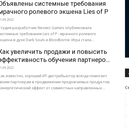
Объявлены системные требования
мрачного ролевого экшена Lies of P
1.09.2022
Студия-разработчик Neowiz Games опубликовала
системные требования Lies of P - мрачного ролевого
экшена в духе Dark Souls и Bloodborne. Игра стала
триумфатором выставки Gamescom...
Как увеличить продажи и повысить
эффективность обучения партнеров
— опыт ИТ-дистрибьютора
1.09.2022
Как известно, хороший ИТ-дистрибьютор всегда помогает
своим партнерам в продвижении предлагаемых продуктов.
С
Синергетический эффект от совместных направленных
действий помогает делать бизнес успешным. Но, и...