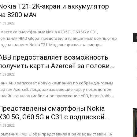
Nokia T21: 2K-экран и аккумулятор
на 8200 мАч
1.09.2022
Вместе со смартфонами Nokia X30 5G, G60 5G и C31,
компания HMD Global представила планшетный компьютер
под названием Nokia T21. Модель пришла на смену...
ABB предоставляет возможность
получить карты Azercell за половину
стоимости
1.09.2022
Банк ABB запускает новую кампанию по кобрендинговым
картам Azercell. Лица, заказывающие карту посредством
онлайн-каналов (мобильное приложение ABB, https://abb-
bank.az/) могут получить ее со скидкой 50%...
Представлены смартфоны Nokia
X30 5G, G60 5G и C31 с подпиской
Circular
1.09.2022
Компания HMD Global представила в рамках выставки IFA