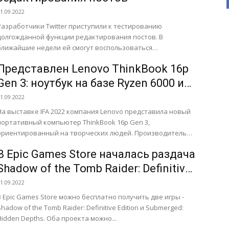
1.09.2022
Разработчики Twitter приступили к тестированию
долгожданной функции редактирования постов. В
ближайшие недели ей смогут воспользоваться
пользователи, оформившие платную подписку Twitter Blue,
Представлен Lenovo ThinkBook 16p
говорится в блоге...
Gen 3: ноутбук на базе Ryzen 6000 и
GeForce RTX 3060
1.09.2022
На выставке IFA 2022 компания Lenovo представила новый
портативный компьютер ThinkBook 16p Gen 3,
ориентированный на творческих людей. Производитель
отмечает, что ноутбук «поможет создателям...
В Epic Games Store началась раздача
Shadow of the Tomb Raider: Definitive
Edition и Submerged: Hidden Depths.
1.09.2022
В Epic Games Store можно бесплатно получить две игры -
Shadow of the Tomb Raider: Definitive Edition и Submerged:
Hidden Depths. Оба проекта можно...