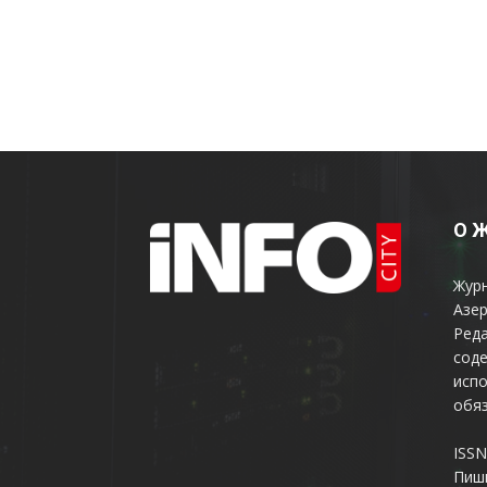
О 
Жур
Азер
Реда
соде
испо
обяз
ISSN
Пиш