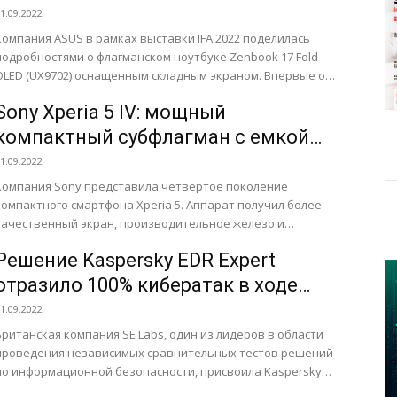
складным экраном
1.09.2022
Компания ASUS в рамках выставки IFA 2022 поделилась
подробностями о флагманском ноутбуке Zenbook 17 Fold
OLED (UX9702) оснащенным складным экраном. Впервые о
новинке производитель...
Sony Xperia 5 IV: мощный
компактный субфлагман с емкой
АКБ
1.09.2022
Компания Sony представила четвертое поколение
компактного смартфона Xperia 5. Аппарат получил более
качественный экран, производительное железо и
аккумулятор увеличенной емкости. Камеры смартфона
Решение Kaspersky EDR Expert
поддерживают функции,...
отразило 100% кибератак в ходе
международного теста SE Labs
1.09.2022
Британская компания SE Labs, один из лидеров в области
проведения независимых сравнительных тестов решений
по информационной безопасности, присвоила Kaspersky
Endpoint Detection and Response Expert...