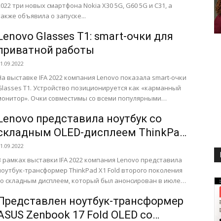
2022 три новых смартфона Nokia X30 5G, G60 5G и C31, а
также объявила о запуске...
Lenovo Glasses T1: smart-очки для
приватной работы
1.09.2022
На выставке IFA 2022 компания Lenovo показала smart-очки
Glasses T1. Устройство позиционируется как «карманный
монитор». Очки совместимы со всеми популярными
операционными системами и их...
Lenovo представила ноутбук со
складным OLED-дисплеем ThinkPad
X1 Fold Gen 2
1.09.2022
В рамках выставки IFA 2022 компания Lenovo представила
ноутбук-трансформер ThinkPad X1 Fold второго поколения
со складным дисплеем, который был анонсирован в июле
этого года....
Представлен ноутбук-трансформер
ASUS Zenbook 17 Fold OLED со