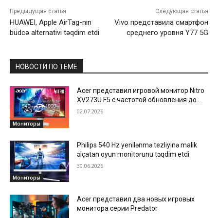
Предыдущая статья
Следующая статья
HUAWEI, Apple AirTag-nın
Vivo представила смартфон
büdcə alternativi təqdim etdi
среднего уровня Y77 5G
НОВОСТИ ПО ТЕМЕ
Acer представил игровой монитор Nitro
XV273U F5 с частотой обновления до
1000 Hz
02.07.2026
Мониторы
Philips 540 Hz yenilənmə tezliyinə malik
əlçatan oyun monitorunu təqdim etdi
30.06.2026
Мониторы
Acer представил два новых игровых
монитора серии Predator