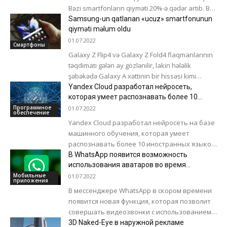
Bəzi smartfonların qiyməti 20%-ə qədər artıb. Bu,
yapon yeninin ABŞ dollarına nisbətdə
Samsung-un qatlanan «ucuz» smartfonunun
zəifləməsini, həmçinin...
qiyməti məlum oldu
01.07.2022
Смартфоны
Galaxy Z Flip4 və Galaxy Z Fold4 flaqmanlarının
təqdimatı gələn ay gözlənilir, lakin hələlik
şəbəkədə Galaxy A xəttinin bir hissəsi kimi
Samsung-dan daha sərfəli...
Yandex Cloud разработал нейросеть,
которая умеет распознавать более 10
языков одновременно
Программное
01.07.2022
обеспечение
Yandex Cloud разработал нейросеть на базе
машинного обучения, которая умеет
распознавать более 10 иностранных языков
одновременно. С помощью новой нейросети
В WhatsApp появится возможность
компании смогут проще и...
использования аватаров во время
видеозвонков
Мобильные
01.07.2022
приложения
В мессенджере WhatsApp в скором времени
появится новая функция, которая позволит
совершать видеозвонки с использованием
аватара, об этом пишет тематический
3D Naked-Eye в наружной рекламе