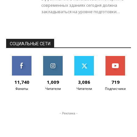
современных зданиях сегодня должна
закладываться на уровне подготовки
архитектурного проекта. Например,
существует тип жилья, который
спроектирован таким образом, чтобы
потреблять...
СОЦИАЛЬНЫЕ СЕТИ
11,740
1,009
3,086
719
Фанаты
Читатели
Читатели
Подписчики
- Реклама -