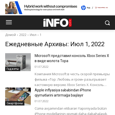
Домой
2022
Июл
1
Ежедневные Архивы: Июл 1, 2022
Microsoft представил консоль Xbox Series X
в виде молота Тора
01.07.2022
Гаджеты
Компания Microsoft в честь скорой премьеры
фильма «Тор: Любовь и гром» разыгрывает
кастомную версию Xbox Series X. Консоль
выполнена в виде молота Тора, на...
Apple inflyasiya səbəbindən iPhone
qiymətlərini artırmağa başlayır
01.07.2022
Смартфоны
Cümə axşamından etibarən Yaponiyada bütün
iPhone modellərinin qiyməti daha dabahalaşdı.