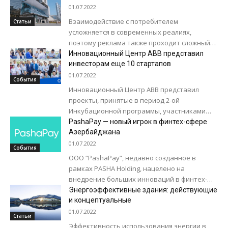
ресурс WABetaInfo. Судя по скриншоту,...
01.07.2022
Взаимодействие с потребителем
Статьи
усложняется в современных реалиях,
поэтому реклама также проходит сложный
путь адаптации. И такое развитие идет
Инновационный Центр АВВ представил
сразу в нескольких направлениях. В
инвесторам еще 10 стартапов
процесс...
01.07.2022
События
Инновационный Центр АВВ представил
проекты, принятые в период 2-ой
Инкубационной программы, участниками
которой стали 151 человек. По результатам
PashaPay — новый игрок в финтех-сфере
отбора 25 команд получили возможность
Азербайджана
принять...
01.07.2022
События
ООО “PashaPay”, недавно созданное в
рамках PASHA Holding, нацелено на
внедрение больших инноваций в финтех-
экосистемы страны. PashaPay основан на
Энергоэффективные здания: действующие
платежной системе MilliÖN, которая доступна
и концептуальные
для...
01.07.2022
Статьи
Эффективность использования энергии в