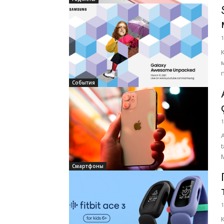
1
События
1
Смартфоны
1