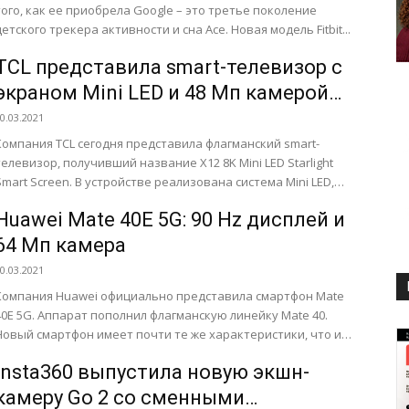
того, как ее приобрела Google – это третье поколение
детского трекера активности и сна Ace. Новая модель Fitbit...
TCL представила smart-телевизор с
экраном Mini LED и 48 Мп камерой
3D ToF
0.03.2021
Компания TCL сегодня представила флагманский smart-
телевизор, получивший название X12 8K Mini LED Starlight
rt Screen. В устройстве реализована система Mini LED,
предусматривающая использование массива
Huawei Mate 40E 5G: 90 Hz дисплей и
микроскопических...
64 Мп камера
0.03.2021
Компания Huawei официально представила смартфон Mate
40E 5G. Аппарат пополнил флагманскую линейку Mate 40.
Новый смартфон имеет почти те же характеристики, что и
базовая...
Insta360 выпустила новую экшн-
камеру Go 2 со сменными