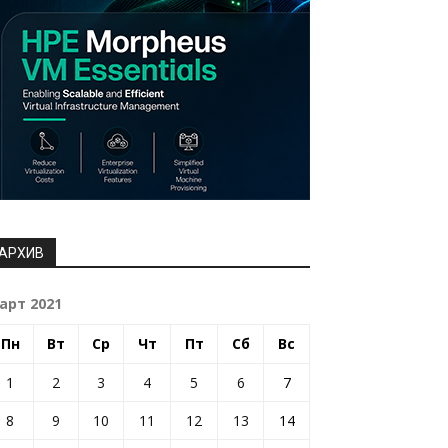
АРХИВ
арт 2021
Пн
Вт
Ср
Чт
Пт
Сб
Вс
1
2
3
4
5
6
7
8
9
10
11
12
13
14