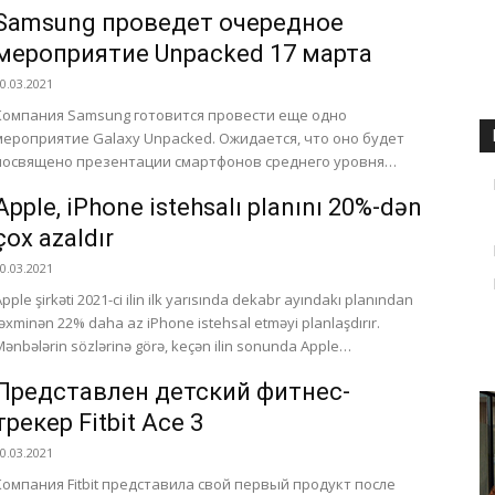
Samsung проведет очередное
мероприятие Unpacked 17 марта
0.03.2021
Компания Samsung готовится провести еще одно
мероприятие Galaxy Unpacked. Ожидается, что оно будет
посвящено презентации смартфонов среднего уровня
Galaxy A52 и A72. Обычно устройствам среднего...
Apple, iPhone istehsalı planını 20%-dən
çox azaldır
0.03.2021
Apple şirkəti 2021-ci ilin ilk yarısında dekabr ayındakı planından
təxminən 22% daha az iPhone istehsal etməyi planlaşdırır.
Mənbələrin sözlərinə görə, keçən ilin sonunda Apple
tədarükçülərə...
Представлен детский фитнес-
трекер Fitbit Ace 3
0.03.2021
Компания Fitbit представила свой первый продукт после