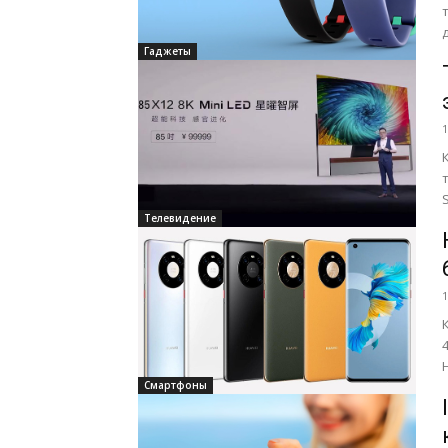
Гаджеты
1
Sma
Телевидение
1
Смартфоны