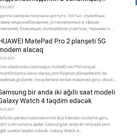
тюрьмах и офисах компаний по
0.03.2021
всему миру
Группа хакеров получила доступ к 150 тыс. служебных
камер видеонаблюдения, установленных в офисах
компаний, больницах, полицейских участках, тюрьмах и
школах по всему миру. Все...
HUAWEI MatePad Pro 2 planşeti 5G
modem alacaq
0.03.2021
Çinin elektronika istehsalçısı HUAWEI-nin P50 seriyalı
smartfonlarına əlavə olaraq yeni flaqman planşetlərinin də
təqdimatı gözlənilir. İnsayderlərə verilən məlumata görə, cihazlar
Kirin 9000 mobil platformasında...
Samsung bir anda iki ağıllı saat modeli
Galaxy Watch 4 təqdim edəcək
0.03.2021
Nüfuzlu şəbəkə məlumatvericisi Buz Kainatın sözlərinə görə,
2021-ci ilin sonuna qədər Samsung bir anda iki seriyada yeni
ağıllı saatlar təqdim edəcək. Galaxy Watch 4...