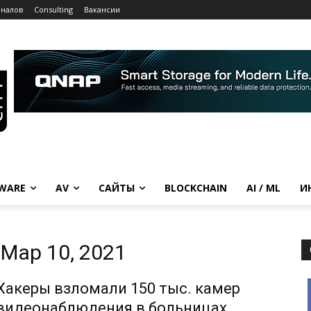
рналов
Consulting
Вакансии
WARE
AV
САЙТЫ
BLOCKCHAIN
AI / ML
И
Мар 10, 2021
Хакеры взломали 150 тыс. камер
видеонаблюдения в больницах,