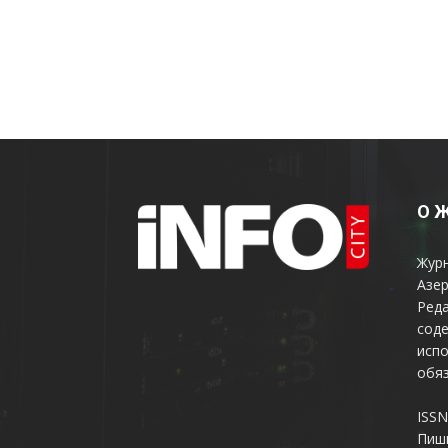
О 
Жур
Азер
Реда
соде
испо
обяз
ISSN
Пиш