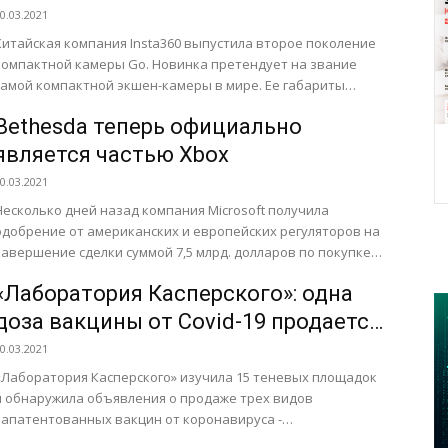
объективами
0.03.2021
Китайская компания Insta360 выпустила второе поколение
компактной камеры Go. Новинка претендует на звание
самой компактной экшен-камеры в мире. Ее габариты
составляют 5,3 х 2,4...
Bethesda теперь официально
является частью Xbox
0.03.2021
Несколько дней назад компания Microsoft получила
одобрение от американских и европейских регуляторов на
завершение сделки суммой 7,5 млрд. долларов по покупке
ZeniMax Media, которая...
«Лаборатория Касперского»: одна
доза вакцины от Covid-19 продается
в даркнете в среднем за 500
0.03.2021
долларов
«Лаборатория Касперского» изучила 15 теневых площадок
и обнаружила объявления о продаже трех видов
запатентованных вакцин от коронавируса -
Pfizer/BioNTech, AstraZeneca и Moderna, а также...