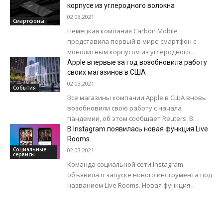
периферийных...
корпусе из углеродного волокна
02.03.2021
Смартфоны
Немецкая компания Carbon Mobile
представила первый в мире смартфон с
монолитным корпусом из углеродного
волокна, который получил название Carbon
Apple впервые за год возобновила работу
1 MK II. Новинка не...
своих магазинов в США
02.03.2021
События
Все магазины компании Apple в США вновь
возобновили свою работу с начала
пандемии, об этом сообщает Reuters. В
течение последнего года большинство из
В Instagram появилась новая функция Live
них...
Rooms
Социальные
02.03.2021
сервисы
Команда социальной сети Instagram
объявила о запуске нового инструмента под
названием Live Rooms. Новая функция
позволит автору добавлять до трех человек
в прямые трансляции. Ранее...