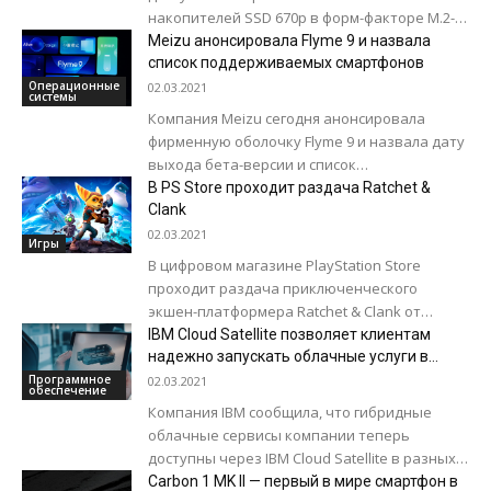
накопителей SSD 670p в форм-факторе M.2-
2280 для интерфейса PCI-Express 3.0 x4.
Meizu анонсировала Flyme 9 и назвала
Новинки представлены в объемах 512 Gb, 1...
список поддерживаемых смартфонов
Операционные
02.03.2021
системы
Компания Meizu сегодня анонсировала
фирменную оболочку Flyme 9 и назвала дату
выхода бета-версии и список
поддерживаемых смартфонов. В Flyme 9
В PS Store проходит раздача Ratchet &
доработали общий интерфейс, переделали
Clank
значки,...
02.03.2021
Игры
В цифровом магазине PlayStation Store
проходит раздача приключенческого
экшен-платформера Ratchet & Clank от
студии Insomniac Games. Проект был
IBM Cloud Satellite позволяет клиентам
выпущен в 2016 году эксклюзивно для...
надежно запускать облачные услуги в
любой среде и на периферийных узлах
Программное
02.03.2021
обеспечение
Компания IBM сообщила, что гибридные
облачные сервисы компании теперь
доступны через IBM Cloud Satellite в разных
средах: в любом облаке, локально или на
Carbon 1 MK II — первый в мире смартфон в