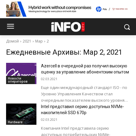
Домой
2021
Мар
2
Ежедневные Архивы: Мар 2, 2021
Azercell в очередной раз получил высокую
оценку за управление абонентским опытом
Новости
02.03.2021
операторов
Еще один международный стандарт ISO - по
Уровню Управления Качеством стал
очередным показателем высокого уровня
обслуживания, предоставляемого
Intel представил серию доступных NVMe-
лидирующим оператором мобильной связи
накопителей SSD 670p
своим абонентам ООО «Azercell...
02.03.2021
Hardware
Компания Intel представила серию
доступных потребительских NVMe-