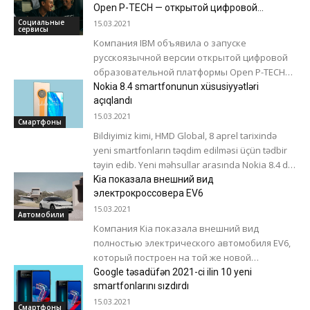
патенты, связанные с квантовыми
Open P-TECH — открытой цифровой
платформы для профессионалов будущего
технологиями. Лидером стала...
Социальные
15.03.2021
сервисы
Компания IBM объявила о запуске
русскоязычной версии открытой цифровой
образовательной платформы Open P-TECH
(https://www.ptech.org/ru/open-p-tech/).
Nokia 8.4 smartfonunun xüsusiyyətləri
Платформа предназначена для школьников
açıqlandı
старших классов, студентов колледжей и
15.03.2021
Смартфоны
вузов,...
Bildiyimiz kimi, HMD Global, 8 aprel tarixində
yeni smartfonların təqdim edilməsi üçün tədbir
təyin edib. Yeni məhsullar arasında Nokia 8.4 də
olmalıdır. Smartfon Qualcomm Snapdragon...
Kia показала внешний вид
электрокроссовера EV6
15.03.2021
Автомобили
Компания Kia показала внешний вид
полностью электрического автомобиля EV6,
который построен на той же новой
платформе Electric-Global Modular Platform (E-
Google təsadüfən 2021-ci ilin 10 yeni
GMP), что и Ioniq 5....
smartfonlarını sızdırdı
15.03.2021
Смартфоны