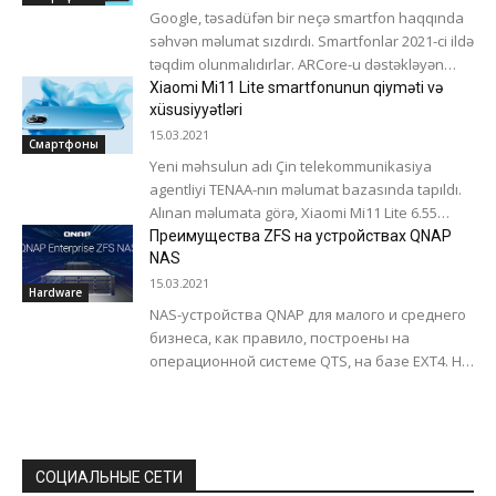
Google, təsadüfən bir neçə smartfon haqqında
səhvən məlumat sızdırdı. Smartfonlar 2021-ci ildə
təqdim olunmalıdırlar. ARCore-u dəstəkləyən
cihazların siyahısında yeni smartfonların adları
Xiaomi Mi11 Lite smartfonunun qiyməti və
xüsusiyyətləri
qeyd olundu. Beləliklə, smartfonların siyahısı: ...
15.03.2021
Смартфоны
Yeni məhsulun adı Çin telekommunikasiya
agentliyi TENAA-nın məlumat bazasında tapıldı.
Alınan məlumata görə, Xiaomi Mi11 Lite 6.55
düym ekran, 4150 mAh tutumlu bir batareya...
Преимущества ZFS на устройствах QNAP
NAS
15.03.2021
Hardware
NAS-устройства QNAP для малого и среднего
бизнеса, как правило, построены на
операционной системе QTS, на базе EXT4. Но
в портфеле компании есть продукты,
которые...
СОЦИАЛЬНЫЕ СЕТИ