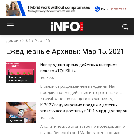
Домой
2021
Мар
15
Ежедневные Архивы: Мар 15, 2021
Nar продлил время действия интернет
пакета «TƏHSİL+»
Новости
15.03.2021
операторов
В связи с продолжением пандемии, Nar
продлил время действия интернет-пакета
«Təhsil+», позволяющего школьникам,
студентам и учителям подключаться к
К 2027 году мировые продажи детских
онлайн-урокам. Теперь пользоваться
smart-часов достигнут 10,1 млрд. долларов
приложениями Microsoft Teams...
15.03.2021
Гаджеты
Аналитическое агентство по исследованию
рынка Research and Markets подготовило