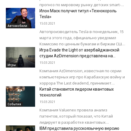
прогноз по мировому рынку детских smart-
часов. Судя по прогнозу, эта категория
Илон Маск получил титул «Технокороль
носимых электронных устройств в...
Tesla»
15.03.2021
Автомобили
Автопроизводитель Tesla в понедельник, 15
марта этого года, официально уведомил
Комиссию по ценным бумагам и биржам США
о появлении новых должностей. Ранее Илон
Игра Evade the Light от азербайджанской
Маск занимал...
студии AzDimension представлена на
международном конкурсе
15.03.2021
Игры
Компания AzDimension, известная по серии
компьютерных игр про Карабахскую войну и
хоррора The Last deadend, принимает
участие в международном конкурсе White
Китай становится лидером квантовых
Nights для создателей...
технологий
15.03.2021
События
Компания Valuenex провела анализ
патентов, который показал, что Китай
лидирует в разработке квантовых
технологий. Сначала специалисты взяли все
IBM представила русскоязычную версию