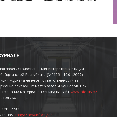
зарубежных операторов связи в
сезон отпусков
ЖУРНАЛЕ
П
нал зарегистрирован в Министерстве Юстиции
байджанской Республики (№2196 - 10.04.2007).
кция журнала не несет ответственности за
ржание рекламных материалов и баннеров. При
льзовании материалов ссылка на сайт
www.infocity.az
ательна.
 2218-7782
ите нам:
magazine@infocity.az