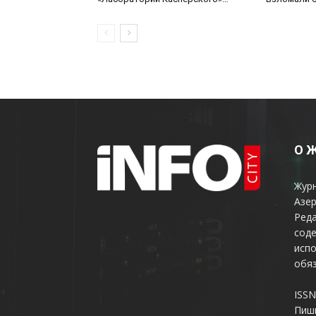
получили в 2026 году четыре
годовые награды по итогам
тестов SE Labs
О 
Жур
Азер
Реда
соде
испо
обяз
ISSN
Пиш