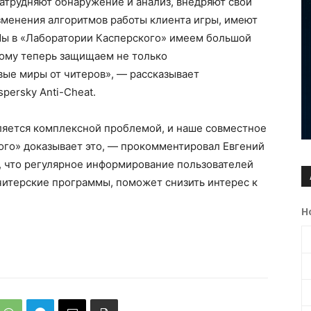
затрудняют обнаружение и анализ, внедряют свой
зменения алгоритмов работы клиента игры, имеют
Мы в «Лаборатории Касперского» имеем большой
тому теперь защищаем не только
овые миры от читеров», — рассказывает
persky Anti-Cheat.
вляется комплексной проблемой, и наше совместное
ого» доказывает это, — прокомментировал Евгений
, что регулярное информирование пользователей
 читерские программы, поможет снизить интерес к
Н