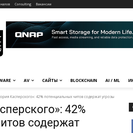
рналов
Consulting
Вакансии
WARE
AV
САЙТЫ
BLOCKCHAIN
AI / ML
И
ория Касперского»: 42% потенциальных читов содержат угрозы
сперского»: 42%
итов содержат