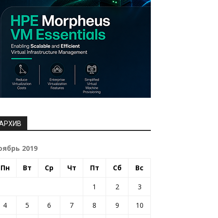
АРХИВ
оябрь 2019
Пн
Вт
Ср
Чт
Пт
Сб
Вс
1
2
3
4
5
6
7
8
9
10