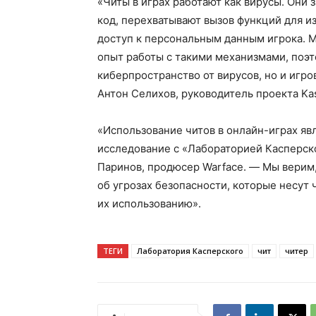
«Читы в играх работают как вирусы. Они 
код, перехватывают вызов функций для и
доступ к персональным данным игрока. 
опыт работы с такими механизмами, поэ
киберпространство от вирусов, но и игр
Антон Селихов, руководитель проекта Kas
«Использование читов в онлайн-играх я
исследование с «Лабораторией Касперск
Паринов, продюсер Warface. — Мы верим
об угрозах безопасности, которые несут
их использованию».
ТЕГИ
Лаборатория Касперского
чит
читер