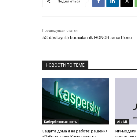
Поделиться
Предыдущая статья
5G dəstəyi ilə buraxılan ilk HONOR smartfonu
НОВОСТИ ПО ТЕМЕ
Кибербезопасность
AI / ML
Защита дома и на работе: решения
ИИ-модели 
«Лаборатории Касперского»
взломали с