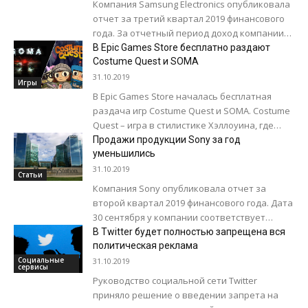
Компания Samsung Electronics опубликовала
отчет за третий квартал 2019 финансового
года. За отчетный период доход компании
составил 53,4 млрд. долларов. По сравнению
В Epic Games Store бесплатно раздают
с предыдущим кварталом...
Costume Quest и SOMA
31.10.2019
Игры
В Epic Games Store началась бесплатная
раздача игр Costume Quest и SOMA. Costume
Quest – игра в стилистике Хэллоуина, где
игроки в роли отряда детей...
Продажи продукции Sony за год
уменьшились
31.10.2019
Статьи
Компания Sony опубликовала отчет за
второй квартал 2019 финансового года. Дата
30 сентября у компании соответствует
окончанию второго квартала. Выручка
В Twitter будет полностью запрещена вся
японского производителя за отчетный
политическая реклама
период...
Социальные
31.10.2019
сервисы
Руководство социальной сети Twitter
приняло решение о введении запрета на