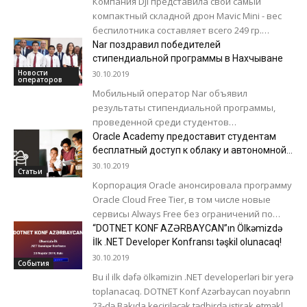
Компания DJI представила свой самый
компактный складной дрон Mavic Mini - вес
беспилотника составляет всего 249 гр.
Несмотря на компактные габариты, дрон
Nar поздравил победителей
Mavic Mini...
стипендиальной программы в Нахчыване
Новости
30.10.2019
операторов
Мобильный оператор Nar объявил
результаты стипендиальной программы,
проведенной среди студентов
Нахчыванского Государственного
Oracle Academy предоставит студентам
Университета. Компания Nar выделила
бесплатный доступ к облаку и автономной
базе данных
стипендию в размере 200 манатов на 2019-
30.10.2019
Статьи
2020 учебный...
Корпорация Oracle анонсировала программу
Oracle Cloud Free Tier, в том числе новые
сервисы Always Free без ограничений по
времени, чтобы каждый мог опробовать
“DOTNET KONF AZƏRBAYCAN”ın Ölkəmizdə
первую...
İlk .NET Developer Konfransı təşkil olunacaq!
30.10.2019
События
Bu il ilk dəfə ölkəmizin .NET developerləri bir yerə
toplanacaq. DOTNET Konf Azərbaycan noyabrın
23-də Bakıda keçiriləcək tədbirdə iştirak etməklə