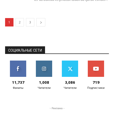
proqramlaşdırmanın ən son yeniliklərindən...
1
2
3
СОЦИАЛЬНЫЕ СЕТИ
11,737
1,008
3,086
719
Фанаты
Читатели
Читатели
Подписчики
- Реклама -