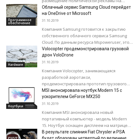
размещение политической рекламы на
собственной площадке. Об этом на своей
Облачный сервис Samsung Cloud перейдет
странице в Twitter написал...
на OneDrive от Microsoft
Программное
31.10.2019
обеспечение
Компания Samsung готовится к закрытию
собственного облачного сервиса Samsung
Cloud. По данным ресурса Mspoweruser, это
станет еще одним шагом на пути к тесному
Volocopter продемонстрировала грузовой
сотрудничеству...
дрон VoloDrone
31.10.2019
Hardware
Компания Volocopter, занимающаяся
разработкой аэротакси,
продемонстрировала прототип грузового
дрона, созданный на основе 18-роторного
MSI анонсировала ноутбук Modern 15 с
аэротакси. По словам Volocopter, в компании
ускорителем GeForce MX250
решили разработать такой аппарат в...
31.10.2019
Ноутбуки
Компания MSI анонсировала новый
портативный компьютер - модель Modern
15. Ноутбук оснащен дисплеем на матрице
IPS размером 15,6 дюйма по диагонали с
В результате слияния Fiat Chrysler и PSA
разрешением 1920...
будет образован четвертый по величине