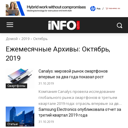
Домой
2019
Октябрь
Ежемесячные Архивы: Октябрь,
2019
Canalys: мировой рынок смартфонов
впервые за два года показал рост
31.10.2019
Смартфоны
Компания Canalys провела исследование
глобального рынка смартфонов в третьем
квартале 2019 года: отрасль впервые за два
года продемонстрировала положительную
Samsung Electronics опубликовала отчет за
третий квартал 2019 года
динамику. В период с июля по...
31.10.2019
Статьи