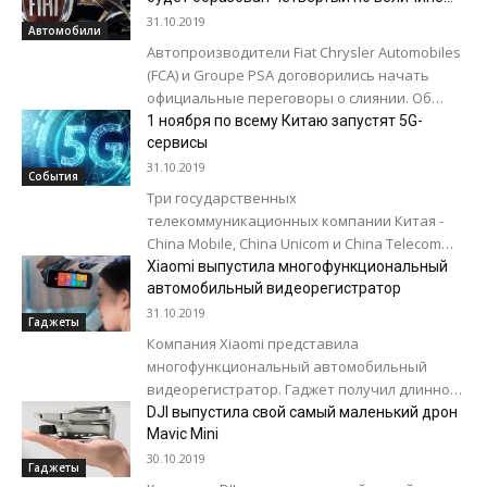
автоконцерн в мире
31.10.2019
Автомобили
Автопроизводители Fiat Chrysler Automobiles
(FCA) и Groupe PSA договорились начать
официальные переговоры о слиянии. Об
этом говорится в совместном заявлении
1 ноября по всему Китаю запустят 5G-
двух концернов. PSA выпускает
сервисы
традиционные...
31.10.2019
События
Три государственных
телекоммуникационных компании Китая -
China Mobile, China Unicom и China Telecom
объявили о запуске с 1 ноября 5G-сервисов,
Xiaomi выпустила многофункциональный
автомобильный видеорегистратор
об этом пишет Reuters. На...
31.10.2019
Гаджеты
Компания Xiaomi представила
многофункциональный автомобильный
видеорегистратор. Гаджет получил длинное
название - 70Mai Mijia Smart Rearview 1S
DJI выпустила свой самый маленький дрон
Youth Edition. Устройство закрепляется на
Mavic Mini
внутрисалонном зеркале заднего вида,...
30.10.2019
Гаджеты