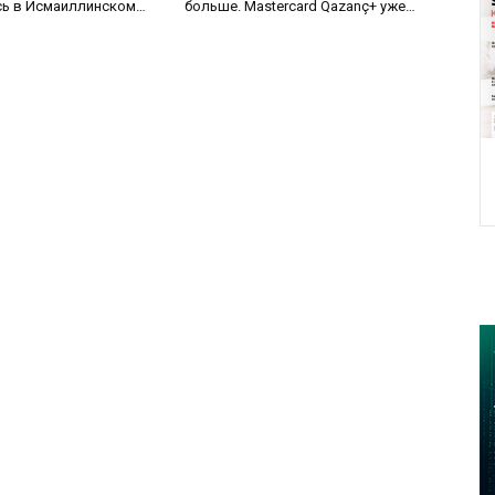
сь в Исмаиллинском
больше. Mastercard Qazanç+ уже
частниками
здесь
го лагеря — Видео