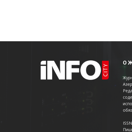
О 
Жур
Азер
Реда
соде
испо
обяз
ISSN
Пиш