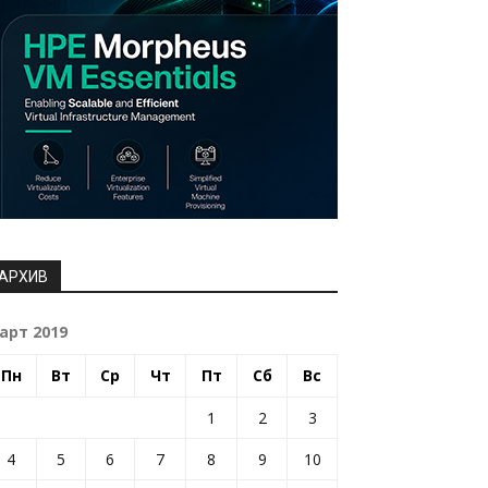
АРХИВ
арт 2019
Пн
Вт
Ср
Чт
Пт
Сб
Вс
1
2
3
4
5
6
7
8
9
10