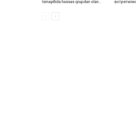
İsmayıllıda həssas qrupdan olan
встретили
uşaqlarla görüşdü — Video
районе с у
инклюзивно