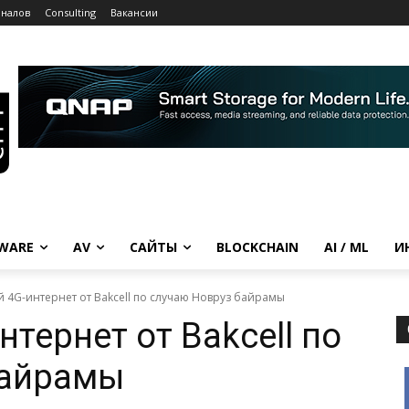
рналов
Consulting
Вакансии
WARE
AV
САЙТЫ
BLOCKCHAIN
AI / ML
И
 4G-интернет от Bakcell по случаю Новруз байрамы
тернет от Bakcell по
байрамы