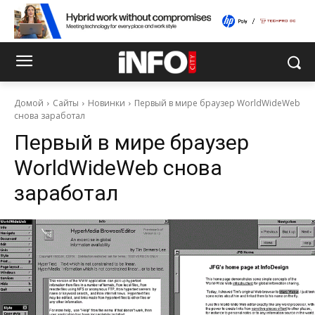
Домой
Сайты
Новинки
Первый в мире браузер WorldWideWeb
снова заработал
Первый в мире браузер
WorldWideWeb снова
заработал