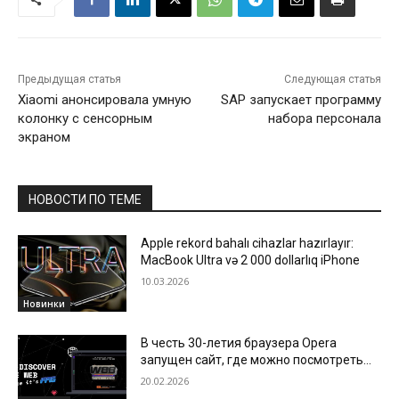
Предыдущая статья
Следующая статья
Xiaomi анонсировала умную
SAP запускает программу
колонку c сенсорным
набора персонала
экраном
НОВОСТИ ПО ТЕМЕ
Apple rekord bahalı cihazlar hazırlayır:
MacBook Ultra və 2 000 dollarlıq iPhone
10.03.2026
Новинки
В честь 30-летия браузера Opera
запущен сайт, где можно посмотреть
все этапы развития интернета
20.02.2026