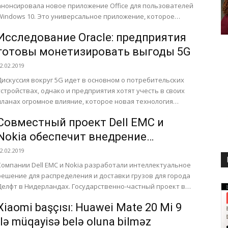
анонсировала новое приложение Office для пользователей
Windows 10. Это универсальное приложение, которое
позволяет быстро получать доступ к...
Исследование Oracle: предприятия
готовы монетизировать выгоды 5G
2.02.2019
Дискуссия вокруг 5G идет в основном о потребительских
устройствах, однако и предприятия хотят учесть в своих
планах огромное влияние, которое новая технология
способна оказать...
Совместный проект Dell EMC и
Nokia обеспечит внедрение
технологии «цифрового города»
2.02.2019
Компании Dell EMC и Nokia разработали интеллектуальное
решение для распределения и доставки грузов для города
Делфт в Нидерландах. Государственно-частный проект в
рамках экосистемы «умного...
Xiaomi başçısı: Huawei Mate 20 Mi 9
ilə müqayisə belə oluna bilməz