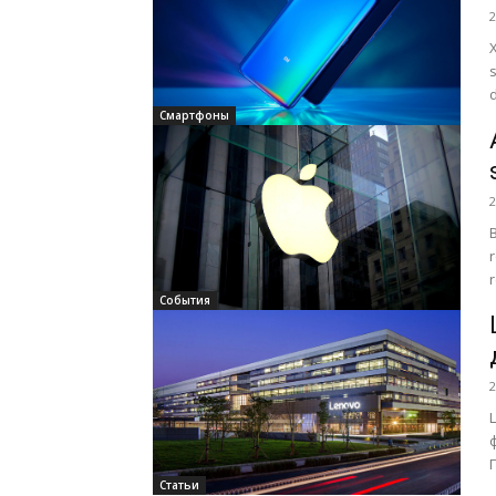
2
d
Смартфоны
2
B
События
2
Статьи