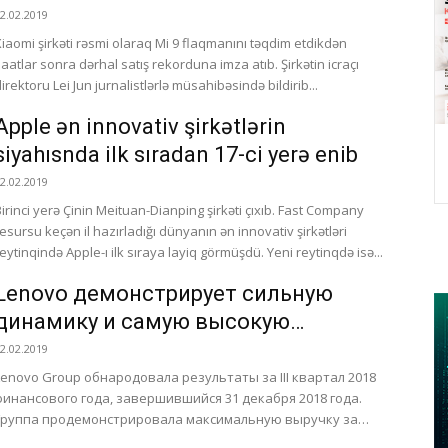
2.02.2019
Xiaomi şirkəti rəsmi olaraq Mi 9 flaqmanını təqdim etdikdən
saatlar sonra dərhal satış rekorduna imza atıb. Şirkətin icraçı
irektoru Lei Jun jurnalistlərlə müsahibəsində bildirib...
Apple ən innovativ şirkətlərin
siyahısnda ilk sıradan 17-ci yerə enib
2.02.2019
irinci yerə Çinin Meituan-Dianping şirkəti çıxıb. Fast Company
resursu keçən il hazırladığı dünyanın ən innovativ şirkətləri
reytinqində Apple-ı ilk sıraya layiq görmüşdü. Yeni reytinqdə isə...
Lenovo демонстрирует сильную
динамику и самую высокую
квартальную выручку за последние
2.02.2019
4 года, а также рекордную
Lenovo Group обнародовала результаты за III квартал 2018
финансового года, завершившийся 31 декабря 2018 года.
доналоговую прибыль
Группа продемонстрировала максимальную выручку за
последние 4 года в...