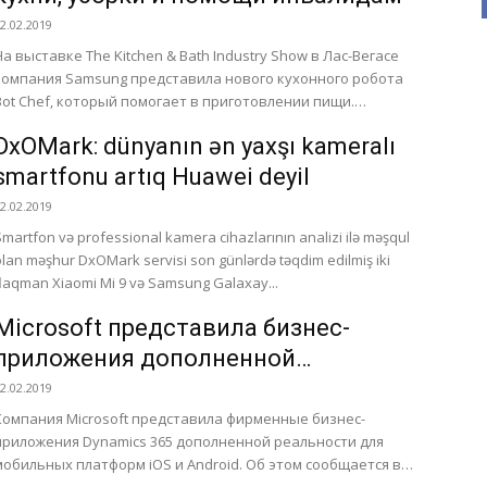
2.02.2019
На выставке The Kitchen & Bath Industry Show в Лас-Вегасе
компания Samsung представила нового кухонного робота
Bot Chef, который помогает в приготовлении пищи.
Пользователи...
DxOMark: dünyanın ən yaxşı kameralı
smartfonu artıq Huawei deyil
2.02.2019
Smartfon və professional kamera cihazlarının analizi ilə məşqul
olan məşhur DxOMark servisi son günlərdə təqdim edilmiş iki
flaqman Xiaomi Mi 9 və Samsung Galaxay...
Microsoft представила бизнес-
приложения дополненной
реальности для iOS и Android
2.02.2019
Компания Microsoft представила фирменные бизнес-
приложения Dynamics 365 дополненной реальности для
мобильных платформ iOS и Android. Об этом сообщается в