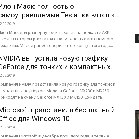
официальном блоге американской ИТ-корпорации. Одна
Илон Маск: полностью
з...
самоуправляемые Tesla появятся к
концу 2020 году
2.02.2019
Илон Маск дал развернутое интервью на подкасте ARK
Invest, в котором рассказал о возможностях автономного
вождения. Маск и ранее говорил, что к концу этого года...
NVIDIA выпустила новую графику
GeForce для тонких и компактных
ноутбуков
2.02.2019
Компания NVIDIA представила новую графику для тонких и
компактных ноутбуков. Модели GeForce MX230 и MX250
приходят на смену GeForce MX130 и MX150. Ожидать
большого прироста...
Microsoft представила бесплатный
Office для Windows 10
2.02.2019
Компания Microsoft, в декабре прошлого года, впервые