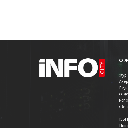
О 
Жур
Азер
Реда
соде
испо
обяз
ISSN
Пиш