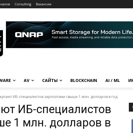
рналов
Consulting
Вакансии
WARE
AV
САЙТЫ
BLOCKCHAIN
AI / ML
И
купают ИБ-специалистов зарплатами свыше 1 млн. долларов в год
ают ИБ-специалистов
е 1 млн. долларов в