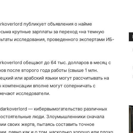
koverlord публикует объявления о найме
есьма крупные зарплаты за переход «на темную
льтаты исследования, проведенного экспертами ИБ-
overlord обещают до 64 тыс. долларов в месяц с
ов после второго года работы (свыше 1 млн.
мецкий или арабский языки могут рассчитывать на
 компенсации вполне могут соперничать с
мечают исследователи.
darkoverlord — кибервымогательство различных
 состоятельные люди. Злоумышленники сначала
ии своих жертв, пытаясь составить точное
и, равно как и о том, насколько хорошо или плохо