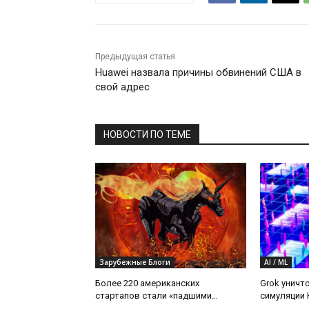
Предыдущая статья
Huawei назвала причины обвинений США в
свой адрес
НОВОСТИ ПО ТЕМЕ
Зарубежные Блоги
AI / ML
Более 220 американских
Grok уничт
стартапов стали «падшими
симуляции 
единорогами»
Gemini чащ