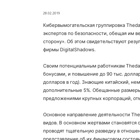
28.02.2019
Кибервымогательская группировка Thedar
экспертов по безопасности, обещая им в
сторону». Об этом свидетельствуют резу
фирмы DigitalShadows.
Своим потенциальным работникам Thedark
бонусами, и повышение до 90 тыс. доллар
долларов в год). Знающие китайский, не
дополнительные 5%. Обещанные размеры
предложениями крупных корпораций, от
Основное направление деятельности The
видов. В основном жертвами становятся
проводят тщательную разведку в отношен
представление об их финансовом состояни