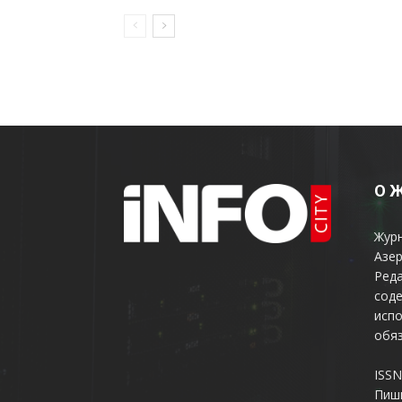
насилие
О 
Жур
Азер
Реда
соде
испо
обяз
ISSN
Пиш