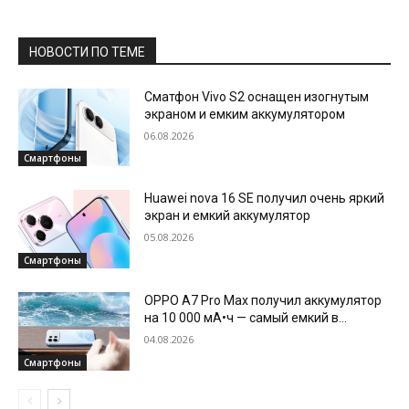
НОВОСТИ ПО ТЕМЕ
Сматфон Vivo S2 оснащен изогнутым
экраном и емким аккумулятором
06.08.2026
Смартфоны
Huawei nova 16 SE получил очень яркий
экран и емкий аккумулятор
05.08.2026
Смартфоны
OPPO A7 Pro Max получил аккумулятор
на 10 000 мА•ч — самый емкий в
истории бренда
04.08.2026
Смартфоны