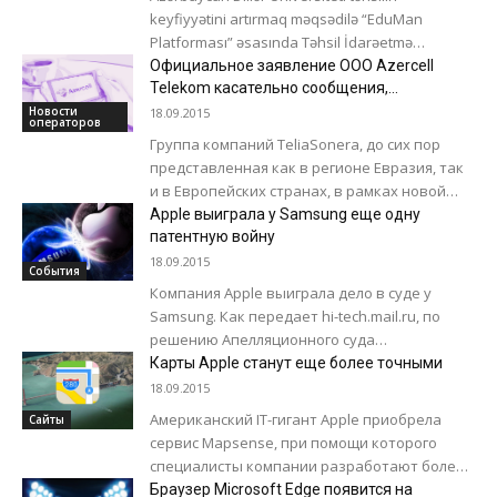
keyfiyyətini artırmaq məqsədilə “EduMan
Platforması” əsasında Təhsil İdarəetmə
sistemini tətbiq etmək niyyətindədir. Artıq
Официальное заявление OOO Azercell
universitet ULTRA şirkəti ilə bu işlərin görülməsi...
Telekom касательно сообщения,
распространенного TeliaSonera
Новости
18.09.2015
операторов
Группа компаний TeliaSonera, до сих пор
представленная как в регионе Евразия, так
и в Европейских странах, в рамках новой
стратегии объявила о своем решении...
Apple выиграла у Samsung еще одну
патентную войну
18.09.2015
События
Компания Apple выиграла дело в суде у
Samsung. Как передает hi-tech.mail.ru, по
решению Апелляционного суда
федерального округа Вашингтон
Карты Apple станут еще более точными
южнокорейский гигант обязан будет
18.09.2015
отказаться от...
Американский IT-гигант Apple приобрела
Сайты
сервис Mapsense, при помощи которого
специалисты компании разработают более
наглядный вид для карт. В сообщении на
Браузер Microsoft Edge появится на