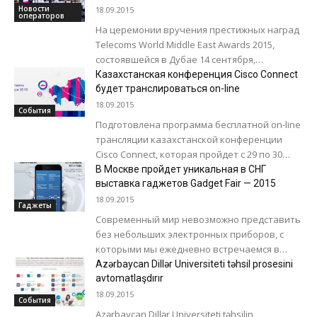
потребительской услугой в сфере
Новости
18.09.2015
операторов
телекоммуникаций
На церемонии вручения престижных наград
Telecoms World Middle East Awards 2015,
состоявшейся в Дубае 14 сентября,
программе Ulduzum компании Bakcell было
Казахстанская конференция Cisco Connect
присуждено первое место...
будет транслироваться on-line
18.09.2015
События
Подготовлена программа бесплатной on-line
трансляции казахстанской конференции
Cisco Connect, которая пройдет с 29 по 30
cентября 2015 года в алматинской гостинице
В Москве пройдет уникальная в СНГ
«Интерконтиненталь». С помощью...
выставка гаджетов Gadget Fair — 2015
18.09.2015
Гаджеты
Современный мир невозможно представить
без небольших электронных приборов, с
которыми мы ежедневно встречаемся в
своей жизни. Зачастую мы даже не
Azərbaycan Dillər Universiteti təhsil prosesini
обращаем внимания на их...
avtomatlaşdırır
18.09.2015
События
Azərbaycan Dillər Universiteti təhsilin