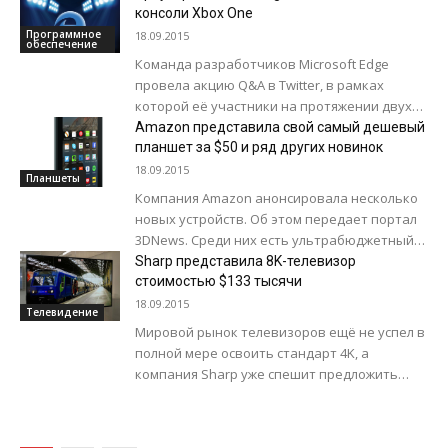
официальном сайте Apple говорится, что...
консоли Xbox One
Программное
18.09.2015
обеспечение
Команда разработчиков Microsoft Edge
провела акцию Q&A в Twitter, в рамках
которой её участники на протяжении двух
часов отвечали на вопросы пользователей.
Amazon представила свой самый дешевый
Многие спрашивали...
планшет за $50 и ряд других новинок
18.09.2015
Планшеты
Компания Amazon анонсировала несколько
новых устройств. Об этом передает портал
3DNews. Среди них есть ультрабюджетный
планшет, но не оказалось смартфона, что
Sharp представила 8K-телевизор
косвенно подтверждает слухи...
стоимостью $133 тысячи
18.09.2015
Телевидение
Мировой рынок телевизоров ещё не успел в
полной мере освоить стандарт 4K, а
компания Sharp уже спешит предложить
нечто большее, а именно первую в...