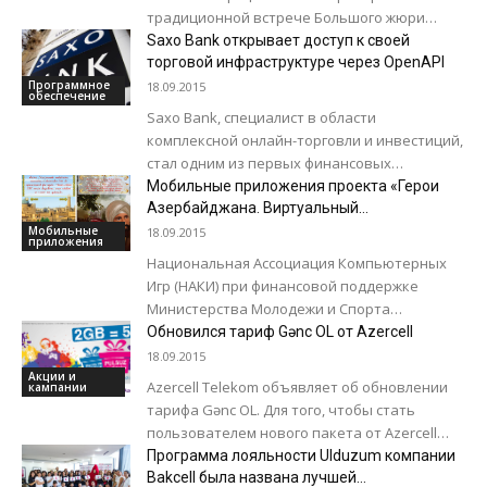
традиционной встрече Большого жюри
World Summit Award, которая проходит в
Saxo Bank открывает доступ к своей
Баку с 17 по 19...
торговой инфраструктуре через OpenAPI
Программное
18.09.2015
обеспечение
Saxo Bank, специалист в области
комплексной онлайн-торговли и инвестиций,
стал одним из первых финансовых
институтов, предоставивших доступ к своей
Мобильные приложения проекта «Герои
торговой инфраструктуре через новый API...
Азербайджана. Виртуальный
путеводитель»
Мобильные
18.09.2015
приложения
Национальная Ассоциация Компьютерных
Игр (НАКИ) при финансовой поддержке
Министерства Молодежи и Спорта
Азербайджанской Республики завершила
Обновился тариф Gənc OL от Azercell
очередной этап проекта «Герои
18.09.2015
Азербайджана. Виртуальный путеводитель».
Акции и
Azercell Telekom объявляет об обновлении
кампании
В рамках...
тарифа Gənc OL. Для того, чтобы стать
пользователем нового пакета от Azercell
абонентам SimSim нужно отправить
Программа лояльности Ulduzum компании
ключевое слово «G5»...
Bakcell была названа лучшей