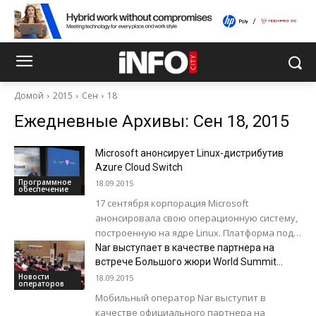
Домой
2015
Сен
18
Ежедневные Архивы: Сен 18, 2015
Microsoft анонсирует Linux-дистрибутив
Azure Cloud Switch
Программное
18.09.2015
обеспечение
17 сентября корпорация Microsoft
анонсировала свою операционную систему,
построенную на ядре Linux. Платформа под
названием Azure Cloud Switch (ACS) не
Nar выступает в качестве партнера на
появится в десктопах и...
встрече Большого жюри World Summit
Award
Новости
18.09.2015
операторов
Мобильный оператор Nar выступит в
качестве официального партнера на