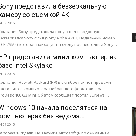
определить, но образ изделия с...
Sony представила беззеркальную
камеру со съемкой 4K
4.09.2015
Компания Sony представила новую полнокадровую
беззеркалку Sony α7S II (Sony Alpha A7s II, модельный номер
ILCE-7SM2), которая приходит на смену прошлогодней Sony
α7S. Как передает...
HP представила мини-компьютер на
базе Intel Skylake
4.09.2015
Компания Hewlett-Packard (HP) в октябре начнёт продажи
настольного компьютера небольшого форм-фактора
ProDesk 400 G2 Mini. Об этом сообщает портал 3DNews.
Несмотря на компактные размеры, новинка...
Windows 10 начала поселяться на
компьютерах без ведома
пользователя
4.09.2015
Windows 10 ждали. По задумке Microsoft (и по ожиданиям