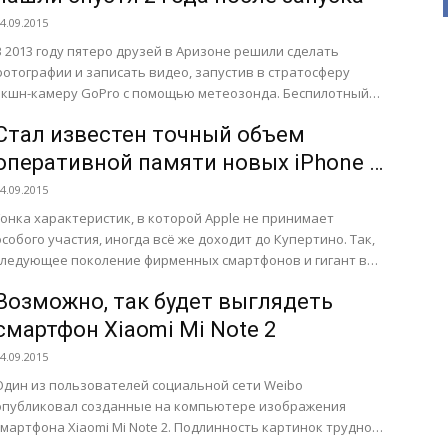
4.09.2015
В 2013 году пятеро друзей в Аризоне решили сделать
фотографии и записать видео, запустив в стратосферу
экшн-камеру GoPro с помощью метеозонда. Беспилотный
аэростат поднялся...
Стал известен точный объем
оперативной памяти новых iPhone и
iPad
4.09.2015
Гонка характеристик, в которой Apple не принимает
особого участия, иногда всё же доходит до Купертино. Так,
следующее поколение фирменных смартфонов и гигант в
мире...
Возможно, так будет выглядеть
смартфон Xiaomi Mi Note 2
4.09.2015
Один из пользователей социальной сети Weibo
опубликовал созданные на компьютере изображения
смартфона Xiaomi Mi Note 2. Подлинность картинок трудно