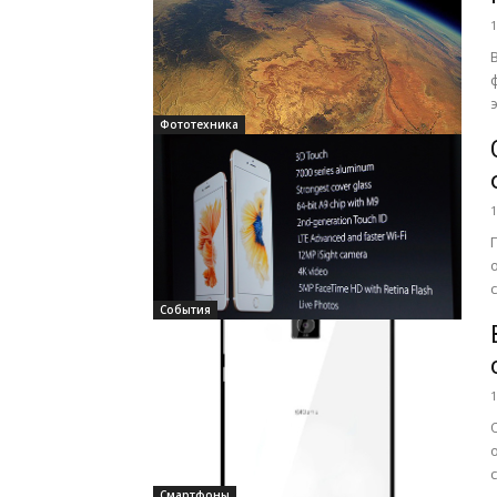
1
Фототехника
1
События
1
Смартфоны