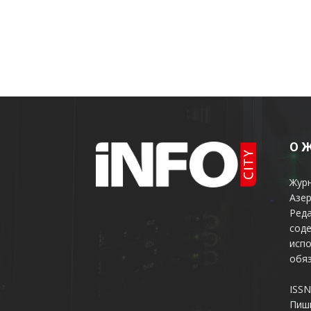
О 
Жур
Азер
Реда
соде
испо
обяз
ISSN
Пиш