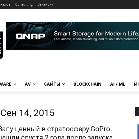
рналов
Consulting
Вакансии
WARE
AV
САЙТЫ
BLOCKCHAIN
AI / ML
И
Сен 14, 2015
Запущенный в стратосферу GoPro
нашли спустя 2 года после запуска