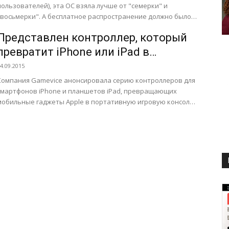
пользователей), эта ОС взяла лучше от "семерки" и
"восьмерки". А бесплатное распространение должно было
сделать...
Представлен контроллер, который
превратит iPhone или iPad в
игровую приставку
4.09.2015
Компания Gamevice анонсировала серию контроллеров для
смартфонов iPhone и планшетов iPad, превращающих
мобильные гаджеты Apple в портативную игровую консоль
в стиле PS Vita. Как передает...