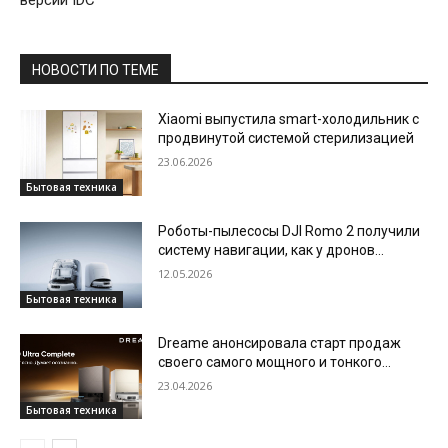
версии IDC
НОВОСТИ ПО ТЕМЕ
Xiaomi выпустила smart-холодильник с
продвинутой системой стерилизацией
23.06.2026
Бытовая техника
Роботы-пылесосы DJI Romo 2 получили
систему навигации, как у дронов
компании
12.05.2026
Бытовая техника
Dreame анонсировала старт продаж
своего самого мощного и тонкого
робота-пылесоса X60 Ultra Complete
23.04.2026
Бытовая техника