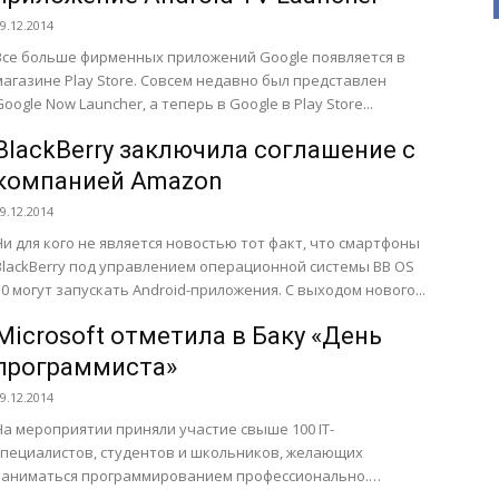
9.12.2014
Все больше фирменных приложений Google появляется в
магазине Play Store. Совсем недавно был представлен
Google Now Launcher, а теперь в Google в Play Store...
BlackBerry заключила соглашение с
компанией Amazon
9.12.2014
Ни для кого не является новостью тот факт, что смартфоны
BlackBerry под управлением операционной системы BB OS
10 могут запускать Android-приложения. С выходом нового...
Microsoft отметила в Баку «День
программиста»
9.12.2014
На мероприятии приняли участие свыше 100 IT-
специалистов, студентов и школьников, желающих
заниматься программированием профессионально.