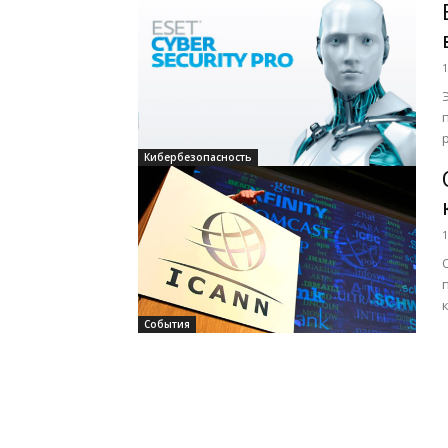
1
Кибербезопасность
1
События
I