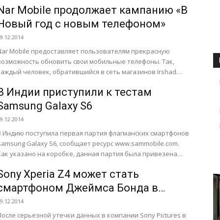
Основной целью данного мероприятия была демонстрация
Nar Mobile продолжает кампанию «В
возможностей карьерного роста молодых...
Новый год с новым телефоном»
9.12.2014
Nar Mobile предоставляет пользователям прекрасную
возможность обновить свои мобильные телефоны. Так,
каждый человек, обратившийся в сеть магазинов Irshad
Electronics в период с 1 по...
В Индии приступили к тестам
Samsung Galaxy S6
9.12.2014
В Индию поступила первая партия флагманских смартфонов
Samsung Galaxy S6, сообщает ресурс www.sammobile.com.
Как указано на коробке, данная партия была привезена
только для тестирования. Стоит...
Sony Xperia Z4 может стать
смартфоном Джеймса Бонда в
новом фильме бондианы
9.12.2014
После серьезной утечки данных в компании Sony Pictures в