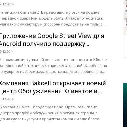
9.12.2014
Китайская компания ZTE представила у себя на родине
очередной смартфон, модель Star 2. Аппарат относится к
флагманскому сектору и способен предложить не только
высокие...
Приложение Google Street View для
Android получило поддержку
шлемов виртуальной реальности
9.12.2014
Технология виртуальной реальности становится всё более
совершенной и технически привлекательной, завоёвывая
популярность среди желающих насладиться зрелищным
видеорядом с максимальным эффектом присутствия, а
Компания Bakcell открывает новый
также привлекая...
Центр Обслуживания Клиентов и
дилерский магазин в Нахчыване
9.12.2014
Ккомпания Bakcell, продолжает расширять сеть своих
центров продаж и обслуживания в регионах страны, с
целью сделать услуги и продукты компании еще более
доступными для...