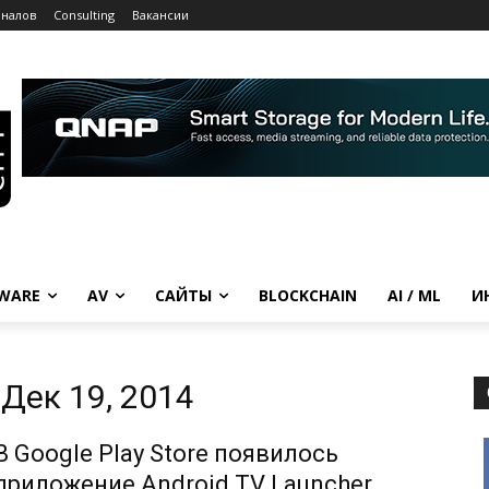
рналов
Consulting
Вакансии
WARE
AV
САЙТЫ
BLOCKCHAIN
AI / ML
И
Дек 19, 2014
В Google Play Store появилось
приложение Android TV Launcher