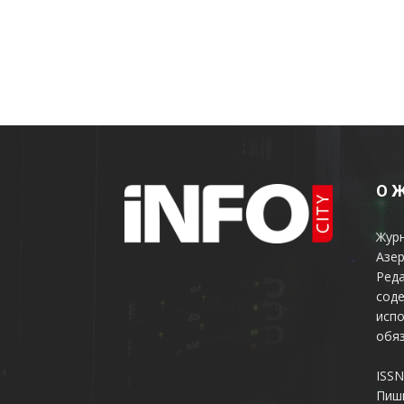
О 
Жур
Азер
Реда
соде
испо
обяз
ISSN
Пиш