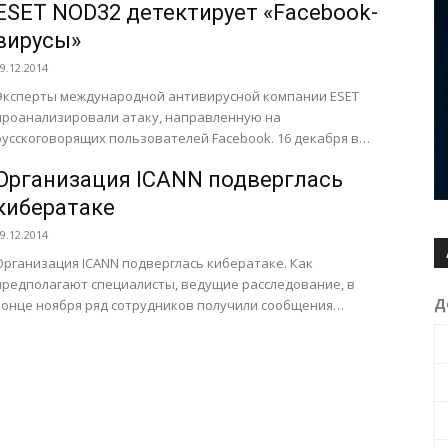
ESET NOD32 детектирует «Facebook-
вирусы»
9.12.2014
Эксперты международной антивирусной компании ESET
проанализировали атаку, направленную на
русскоговорящих пользователей Facebook. 16 декабря в
ленте новостей многих пользователей социальной сети
Организация ICANN подверглась
появились посты со ссылками...
кибератаке
9.12.2014
Организация ICANN подверглась кибератаке. Как
предполагают специалисты, ведущие расследование, в
Д
конце ноября ряд сотрудников получили сообщения
электронной почты, отправленные якобы с домена самой
CANN....