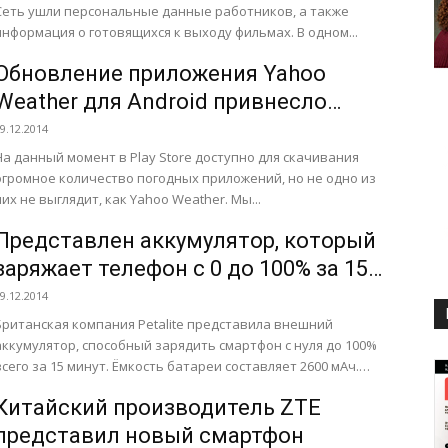
Сеть ушли персональные данные работников, а также
информация о готовящихся к выходу фильмах. В одном...
Обновление приложения Yahoo
Weather для Android привнесло
новый функционал
9.12.2014
На данный момент в Play Store доступно для скачивания
огромное количество погодных приложений, но не одно из
них не выглядит, как Yahoo Weather. Мы...
Представлен аккумулятор, который
заряжает телефон с 0 до 100% за 15
минут
9.12.2014
Британская компания Petalite представила внешний
аккумулятор, способный зарядить смартфон с нуля до 100%
всего за 15 минут. Ёмкость батареи составляет 2600 мАч.
Супер-быстрая зарядка...
Китайский производитель ZTE
представил новый смартфон