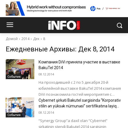
Домой
2014
Дек
8
Ежедневные Архивы: Дек 8, 2014
Компания DiVi приняла участие в выставке
BakuTel 2014
08.12.2014
События
На проходившей с 2 по 5 декабря 20-й
юбилейной выставке BakuTel 2014 компания
DiVi познакомила гостей мероприятия с
последними продуктами, представляемых в
Cybernet şirkəti Bakutel sərgisində “Korporativ
Азербайджане брендов....
stilin ən yüksək nümunəsi” sertifikatına layiq
görülmüşdür
08.12.2014
События
“Synergy Group”a daxil olan “Cybernet”
şirkətinin stendi Bakutel-2014 sərgisinin