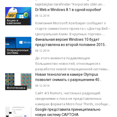
təşkilatçıları tərəfindən “Korporativ stilin ən
yüksək nümunəsi” sertifikatına layiq
Dr.Web и Windows 8.1 в одной коробке!
görülmüşdür. 2-5 dekabr tarixlərində
08.12.2014
telekommunikasiya və informasiya...
Акции и
Компания Microsoft Azerbaijan сообщает о
кампании
старте совместного проекта с «Доктор Веб –
Центральная Азия». В крупных торгово-
розничных сетях Азербайджанской
Финальная версия Windows 10 будет
Республики теперь можно приобрести
представлена во второй половине 2015
года
коробочный...
Операционные
08.12.2014
системы
До этого момента подавляющее
большинство новостей, относящихся к
разработке новой операционной системы
Microsoft Windows 10, были позитивными. Во-
Новая технология в камере Olympus
первых, система разрабатывается с учётом
позволит снимать с разрешением 40
мегапикселей
пожеланий пользователей,...
08.12.2014
Фототехника
Сайт 4/3 Rumors, частенько радующий
сведениями о пока не представленных
камерах формата Micro Four Thirds, сообщил
о подготовке компанией Olympus нового
Google представила приниципиально
продукта в линейке...
новую систему CAPTCHA