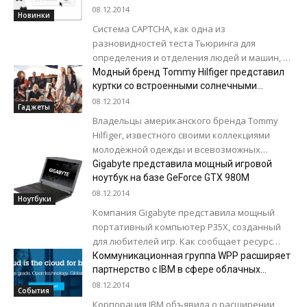
08.12.2014
Новинки
Система CAPTCHA, как одна из
разновидностей теста Тьюринга для
определения и отделения людей и машин, в
зените своей славы являлась крайне
Модный бренд Tommy Hilfiger представил
эффективным средством борьбы...
куртки со встроенными солнечными
батареями
08.12.2014
Гаджеты
Владельцы американского бренда Tommy
Hilfiger, известного своими коллекциями
молодёжной одежды и всевозможных
аксессуаров вплоть до часов и парфюмерии,
Gigabyte представила мощный игровой
решили приобщиться к мировой практике
ноутбук на базе GeForce GTX 980M
использования...
08.12.2014
Ноутбуки
Компания Gigabyte представила мощный
портативный компьютер P35X, созданный
для любителей игр. Как сообщает ресурс
3DNews.ru, максимальная конфигурация
Коммуникационная группа WPP расширяет
новинки предусматривает установку
партнерство с IBM в сфере облачных
технологий
четырёхъядерного процессора Intel Core...
08.12.2014
События
Корпорация IBM объявила о расширении