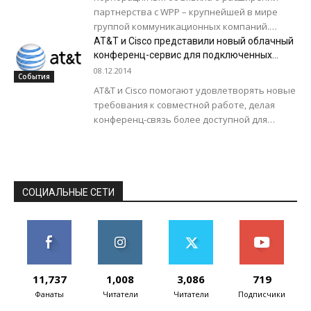
партнерства с WPP – крупнейшей в мире
группой коммуникационных компаний.
Соглашение позволит WPP создавать новые
AT&T и Cisco представили новый облачный
цифровые продукты и сервисы на...
конференц-сервис для подключенных
устройств
08.12.2014
События
AT&T и Cisco помогают удовлетворять новые
требования к совместной работе, делая
конференц-связь более доступной для
бизнес-пользователей. AT&T предложит
новый сервис , позволяющий с помощью...
СОЦИАЛЬНЫЕ СЕТИ
11,737
1,008
3,086
719
Фанаты
Читатели
Читатели
Подписчики