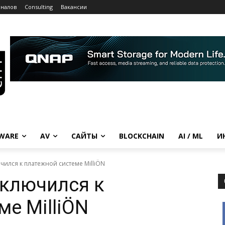
рналов
Consulting
Вакансии
WARE
AV
САЙТЫ
BLOCKCHAIN
AI / ML
И
ился к платежной системе MilliÖN
дключился к
ме MilliÖN