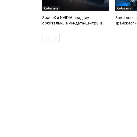
События
События
SpaceX и NVIDIA создадут
Завершена
орбитальные ИИ-дата-центры в
Транскаспи
рамках проекта Starmind
оптической
дну Каспий