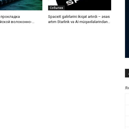
События
 прокладка
SpaceX gəlirlərini ikiqat artırdı – əsas
йской волоконно-
artım Starlink və AI müqavilələrindən
 кабельной линии по
gəldi
ского моря
Я