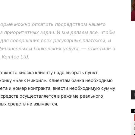
оторые можно оплатить посредством нашего
из приоритетных задач. И мы делаем все, чтобы
для совершения всех регулярных платежей, и
финансовых и банковских услуг», — отметили в
Komtec Ltd.
ежного киоска клиенту надо выбрать пункт
иконку «Банк Никойл». Клиентам банка необходимо
ета и номер контракта, внести необходимую сумму
 средств осуществляется в режиме реального
ых средств не взымается.