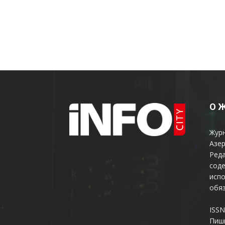
О 
Жур
Азер
Реда
соде
испо
обяз
ISSN
Пиш