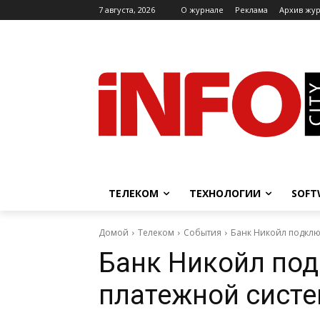
7 августа, 2026
O журнале
Реклама
Архив жу
ТЕЛЕКОМ
ТЕХНОЛОГИИ
SOFT
Домой
Телеком
События
Банк Никойл подключ
Банк Никойл по
платежной систе