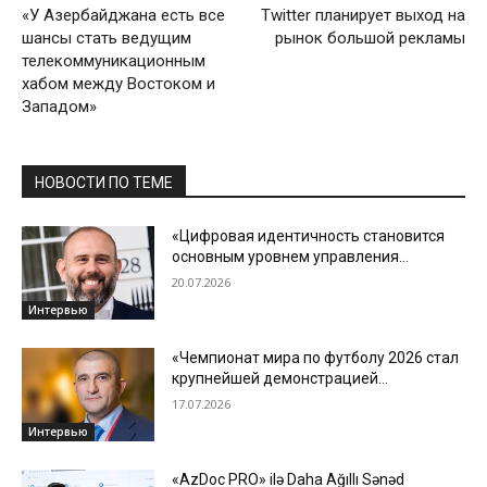
«У Азербайджана есть все
Twitter планирует выход на
шансы стать ведущим
рынок большой рекламы
телекоммуникационным
хабом между Востоком и
Западом»
НОВОСТИ ПО ТЕМЕ
«Цифровая идентичность становится
основным уровнем управления
безопасностью и ИИ»
20.07.2026
Интервью
«Чемпионат мира по футболу 2026 стал
крупнейшей демонстрацией
возможностей искусственного
17.07.2026
интеллекта в спорте»
Интервью
«AzDoc PRO» ilə Daha Ağıllı Sənəd