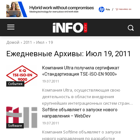
Домой
2011
Июл
19
Ежедневные Архивы: Июл 19, 2011
Компания Ultra получила сертификат
«Стандартизация TSE-İSO-EN 9000»
19.07.2011
События
Компания Ultra, осуществляющая свою
деятельность в области внедрения
крупнейших интеграционных систем страны,
достигла очередного успеха. Компания была
Softline объявляет о запуске нового
удостоена сертификации TSE-İSO-EN 9000 по
направления – WebDev
продаже компьютеров,...
19.07.2011
Software
Компания Softline объявляет о запуске
нового направления по разработке