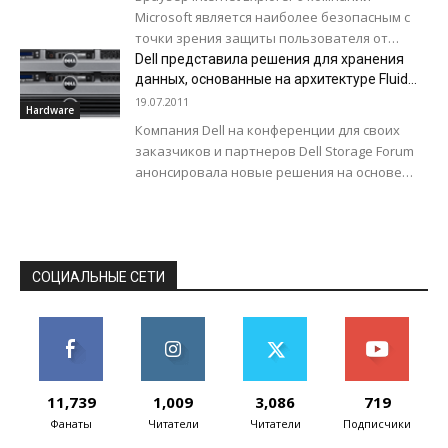
Microsoft является наиболее безопасным с
точки зрения защиты пользователя от
посещения различных вредоносных сайтов.
Dell представила решения для хранения
Об этом говорится в исследовании...
данных, основанные на архитектуре Fluid
Data
19.07.2011
Hardware
Компания Dell на конференции для своих
заказчиков и партнеров Dell Storage Forum
анонсировала новые решения на основе
архитектуры Fluid Data, которые
оптимизируют затраты,
производительность...
СОЦИАЛЬНЫЕ СЕТИ
11,739
1,009
3,086
719
Фанаты
Читатели
Читатели
Подписчики