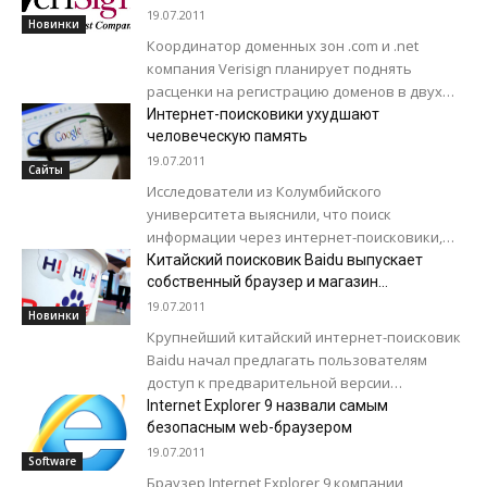
19.07.2011
Новинки
Координатор доменных зон .com и .net
компания Verisign планирует поднять
расценки на регистрацию доменов в двух
зонах. О факте роста цен компания
Интернет-поисковики ухудшают
сообщила спустя...
человеческую память
19.07.2011
Сайты
Исследователи из Колумбийского
университета выяснили, что поиск
информации через интернет-поисковики,
вроде Google, негативно влияет на
Китайский поисковик Baidu выпускает
человеческую память. По словам экспертов,
собcтвенный браузер и магазин
приложений
сейчас все больше пользователей...
19.07.2011
Новинки
Крупнейший китайский интернет-поисковик
Baidu начал предлагать пользователям
доступ к предварительной версии
собственного интернет-браузера, а также к
Internet Explorer 9 назвали самым
собственной коллекции 30000 интернет-
безопасным web-браузером
приложений, взаимодействующих с
19.07.2011
Software
различными продуктами...
Браузер Internet Explorer 9 компании