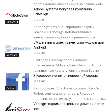
программного обеспечения на основе web-
технологий – Softline WebDev. Теперь все
Adobe Systems покупает компанию
клиенты Softline – как новые,...
EchoSign
19.07.2011
События
Adobe Systems анонсировала покупку
компании EchoSign, веб-поставщика
электронных подписей и решений для
управления электронными подписями. В
VMware выпускает клиентский модуль для
заявлении Adobe сказано, что продукты
Android
EchoSign станут одним...
19.07.2011
Software
Благодаря новому программному
обеспечению VMware View Client for Android
планшетные компьютеры на платформе
Android станут еще более
В Facebook появится новостной сервис
привлекательными для корпоративных
19.07.2011
клиентов. Клиентский модуль VMware...
Как сообщает Cnet News со ссылкой на блог
Сайты
Forbes.com, социальная сеть Facebook
пополнится в этом году новостным сервисом.
Сообщается, что новый сервис получит
Verisign поднимает цены на домены .com и
название...
.net