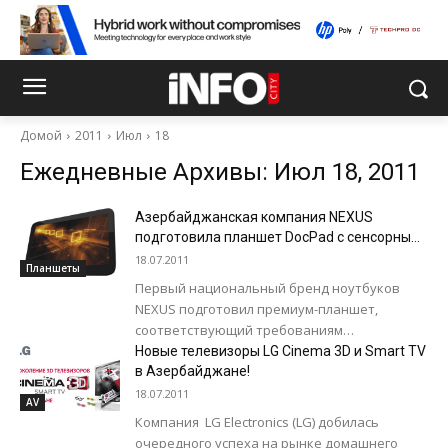
Домой
2011
Июл
18
Ежедневные Архивы: Июл 18, 2011
Азербайджанская компания NEXUS
подготовила планшет DocPad с сенсорным
экраном
18.07.2011
Планшеты
Первый национальный бренд ноутбуков
NEXUS подготовил премиум-планшет,
соответствующий требованиям
потребителей. Планшеты DocPad с
Новые телевизоры LG Cinema 3D и Smart TV
сенсорным экраном 11,6” HD Glare,
в Азербайджане!
процессором İntel PieneView-M N450, ОЗУ
18.07.2011
AV
2GB,...
Компания LG Еlectronics (LG) добилась
очередного успеха на рынке домашнего