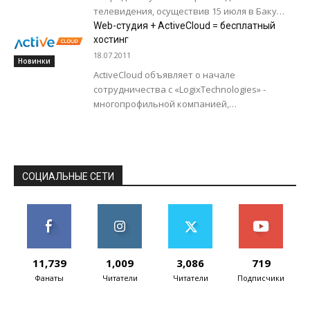
телевидения, осуществив 15 июля в Баку
презентацию и запуск в продажу
Web-студия + ActiveCloud = бесплатный
телевизоров Cinema 3D,...
хостинг
18.07.2011
Новинки
ActiveCloud объявляет о начале
сотрудничества с «LogixTechnologies» -
многопрофильной компанией,
специализирующейся в сфере
информационных технологий, а также
оказывающей широкий спектр услуг по
созданию сайтов...
СОЦИАЛЬНЫЕ СЕТИ
11,739
1,009
3,086
719
Фанаты
Читатели
Читатели
Подписчики