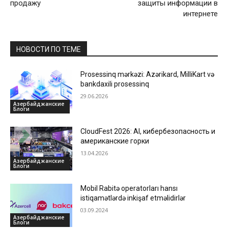
продажу
защиты информации в
интернете
НОВОСТИ ПО ТЕМЕ
Prosessinq mərkəzi: Azərikard, MilliKart və
bankdaxili prosessinq
29.06.2026
Азербайджанские
Блоги
CloudFest 2026: AI, кибербезопасность и
американские горки
13.04.2026
Азербайджанские
Блоги
Mobil Rabitə operatorları hansı
istiqamətlərdə inkişaf etməlidirlər
03.09.2024
Азербайджанские
Блоги