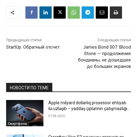
Предыдущая статья
Следующая статья
StartUp: Обратный отсчет
James Bond 007: Blood
Stone — продолжение
бондианы, не дошедшее
до больших экранов
НОВОСТИ ПО ТЕМЕ
Apple milyard dollarlıq prosessor ehtiyatı
ilə üzləşib – yaddaş çiplərinin çatışmazlığı
istehsalı ləngidir
07.08.2026
Смартфоны
Сматфон Vivo S2 оснащен изогнутым