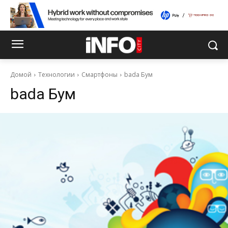
Домой
Технологии
Смартфоны
bada Бум
bada Бум