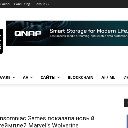
рналов
Consulting
Вакансии
WARE
AV
САЙТЫ
BLOCKCHAIN
AI / ML
И
Insomniac Games показала новый
геймплей Marvel’s Wolverine