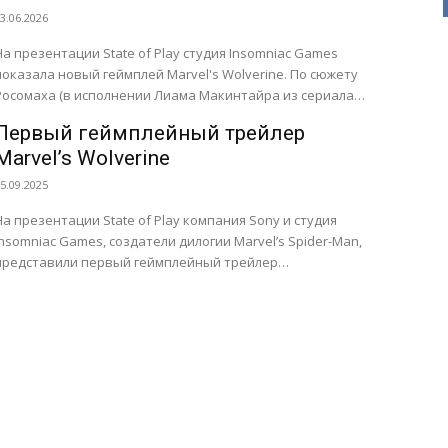
3.06.2026
На презентации State of Play студия Insomniac Games
показала новый геймплей Marvel's Wolverine. По сюжету
Росомаха (в исполнении Лиама Макинтайра из сериала
«Спартак: Месть»)...
Первый геймплейный трейлер
Marvel’s Wolverine
5.09.2025
На презентации State of Play компания Sony и студия
Insomniac Games, создатели дилогии Marvel’s Spider-Man,
представили первый геймплейный трейлер
супергеройского боевика Marvel's Wolverine. В...