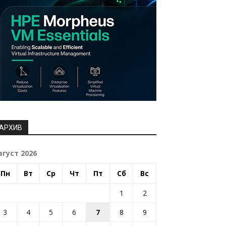
АРХИВ
вгуст 2026
Пн
Вт
Ср
Чт
Пт
Сб
Вс
1
2
3
4
5
6
7
8
9