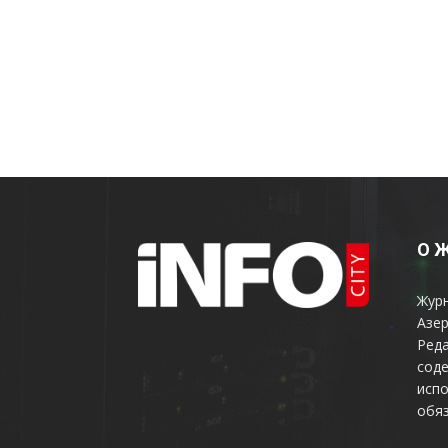
О 
Жур
Азер
Реда
соде
испо
обяз