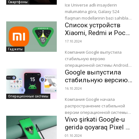
saldı
Смартфоны
Ice Universe adlı insayderin
məlumatına görə, Galaxy S24
flaqman modellərinin bəzi sahibləri
Список устройств
cihazlarını kiliddən aça bilmədikdən
sonra, Samsung şirkəti One UI 7
Xiaomi, Redmi и Poco,
yeniləməsini dayandırıb. Samsung...
которые получат
17.10.2024
Android 15
Гаджеты
Компания Google выпустила
стабильную версию
операционной системы Android
Google выпустила
15. В сети уже опубликован
перечень устройств Xiaomi,
стабильную версию
Redmi и Poco, которые получат
Android 15
16.10.2024
новую версию ОС. Смартфоны...
Операционные системы
Компания Google начала
распространение стабильной
версии операционной системы
Vivo şirkəti Google-u
Android 15. Первыми ее получили
фирменные смартфоны Pixel.
geridə qoyaraq Pixel 9-
Основные нововведения в
dan əvvəl stabil
01.10.2024
Android 15: «Личное