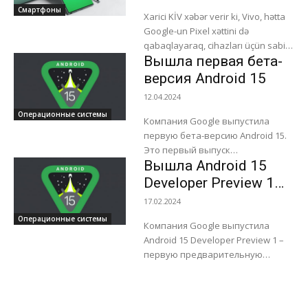
Android 15-i buraxdı
Смартфоны
пространство». Создание
Xarici KİV xəbər verir ki, Vivo, hətta
защищенного...
Google-un Pixel xəttini də
qabaqlayaraq, cihazları üçün sabit
Вышла первая бета-
Android 15 yeniləməsini buraxan ilk
istehsalçı oldu. Funtouch OS...
версия Android 15
12.04.2024
Операционные системы
Компания Google выпустила
первую бета-версию Android 15.
Это первый выпуск
Вышла Android 15
операционной системы,
предназначенный для рядовых
Developer Preview 1
пользователей, после двух
для разработчиков
17.02.2024
предварительных релизов для
Операционные системы
разработчиков. Основные
Компания Google выпустила
нововведения: Приложения,...
Android 15 Developer Preview 1 –
первую предварительную
версию Android 15 для
разработчиков. В новой версии
операционной системы