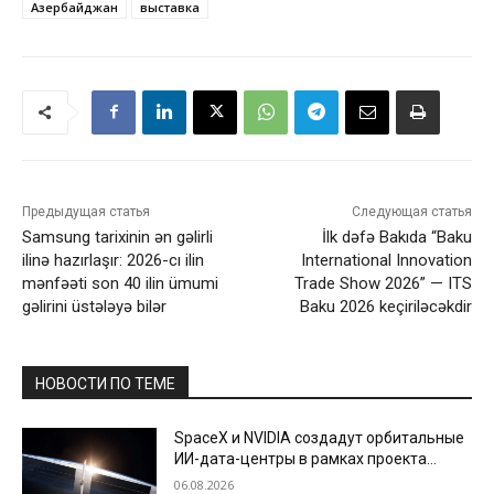
Азербайджан
выставка
Предыдущая статья
Следующая статья
Samsung tarixinin ən gəlirli
İlk dəfə Bakıda “Baku
ilinə hazırlaşır: 2026-cı ilin
International Innovation
mənfəəti son 40 ilin ümumi
Trade Show 2026” — ITS
gəlirini üstələyə bilər
Baku 2026 keçiriləcəkdir
НОВОСТИ ПО ТЕМЕ
SpaceX и NVIDIA создадут орбитальные
ИИ-дата-центры в рамках проекта
Starmind
06.08.2026