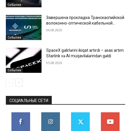
События
Завершена прокладка Транскаспийской
волоконно-оптической кабельной
линии по дну Каспийского моря
06.08.2026
События
SpaceX gəlirlərini ikiqat artırdı – əsas artım
Starlink və AI müqavilələrindən gəldi
05.08.2026
События
СОЦИАЛЬНЫЕ СЕТИ