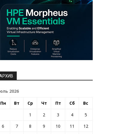
АРХИВ
юль 2026
Пн
Вт
Ср
Чт
Пт
Сб
Вс
1
2
3
4
5
6
7
8
9
10
11
12