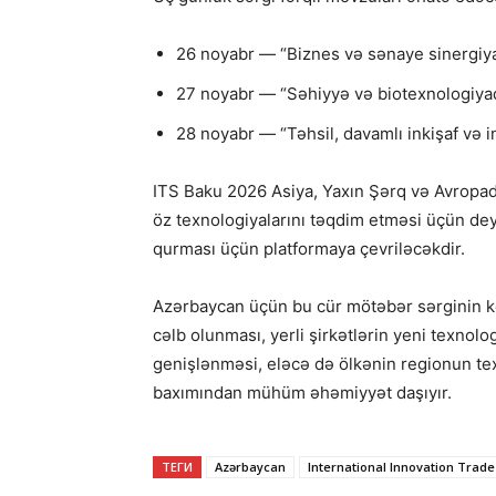
26 noyabr — “Biznes və sənaye sinergiya
27 noyabr — “Səhiyyə və biotexnologiyad
28 noyabr — “Təhsil, davamlı inkişaf və in
ITS Baku 2026 Asiya, Yaxın Şərq və Avropadan
öz texnologiyalarını təqdim etməsi üçün dey
qurması üçün platformaya çevriləcəkdir.
Azərbaycan üçün bu cür mötəbər sərginin keç
cəlb olunması, yerli şirkətlərin yeni texnolo
genişlənməsi, eləcə də ölkənin regionun te
baxımından mühüm əhəmiyyət daşıyır.
ТЕГИ
Azərbaycan
International Innovation Trad