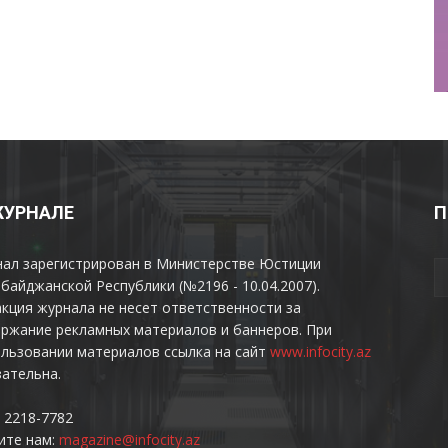
ЖУРНАЛЕ
П
нал зарегистрирован в Министерстве Юстиции
байджанской Республики (№2196 - 10.04.2007).
кция журнала не несет ответственности за
ржание рекламных материалов и баннеров. При
льзовании материалов ссылка на сайт
www.infocity.az
ательна.
 2218-7782
ите нам:
magazine@infocity.az