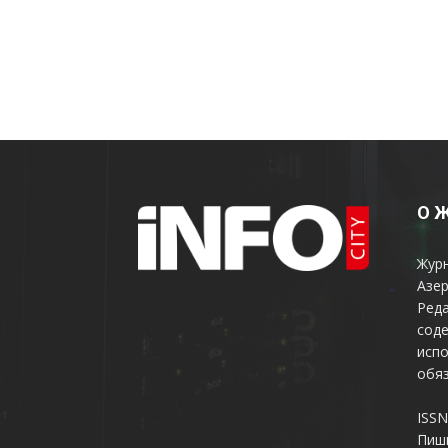
О 
Жур
Азер
Реда
соде
испо
обяз
ISSN
Пиш