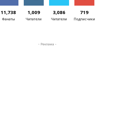
11,738
1,009
3,086
719
Фанаты
Читатели
Читатели
Подписчики
- Реклама -