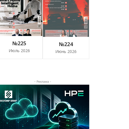
№225
№224
Июль 2026
Июнь 2026
- Реклама -