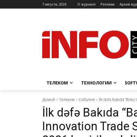
7 августа, 2026
O журнале
Реклама
Архив жу
ТЕЛЕКОМ
ТЕХНОЛОГИИ
SOFT
Домой
Телеком
События
İlk dəfə Bakıda “Baku 
İlk dəfə Bakıda “B
Innovation Trade