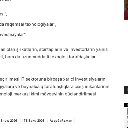
sı”,
a rəqəmsal texnologiyalar”,
vestisiyalar”.
 olan şirkətlərin, startapların və investorların yalnız
il, həm də uzunmüddətli texnoloji tərəfdaşlıqlar
irilməsi IT sektoruna birbaşa xarici investisiyaların
giyalara və beynəlxalq tərəfdaşlıqlara çıxış imkanlarının
xnoloji mərkəzi kimi mövqeyinin gücləndirilməsi
e Show 2026
ITS Baku 2026
Азербайджан