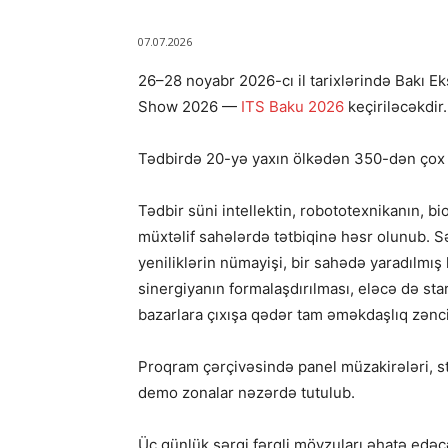
07.07.2026
26–28 noyabr 2026-cı il tarixlərində Bakı E
Show 2026 —
ITS Baku 2026
keçiriləcəkdir.
Tədbirdə 20-yə yaxın ölkədən 350-dən çox şir
Tədbir süni intellektin, robototexnikanın, bi
müxtəlif sahələrdə tətbiqinə həsr olunub. 
yeniliklərin nümayişi, bir sahədə yaradılmış 
sinergiyanın formalaşdırılması, eləcə də st
bazarlara çıxışa qədər tam əməkdaşlıq zənci
Proqram çərçivəsində panel müzakirələri, st
demo zonalar nəzərdə tutulub.
Üç günlük sərgi fərqli mövzuları əhatə edəc