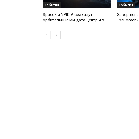
События
События
SpaceX и NVIDIA создадут
Завершена
орбитальные ИИ-дата-центры в
Транскаспи
рамках проекта Starmind
оптической
дну Каспий