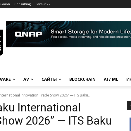
рналов
Consulting
Вакансии
WARE
AV
САЙТЫ
BLOCKCHAIN
AI / ML
И
International Innovation Trade Show 2026” — ITS Baku...
aku International
 Show 2026” — ITS Baku