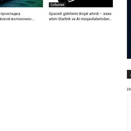
События
 прокладка
SpaceX gəlirlərini ikiqat artırdı – əsas
йской волоконно-
artım Starlink və AI müqavilələrindən
 кабельной линии по
gəldi
ского моря
И