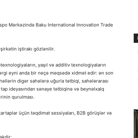
kspo Mərkəzində Baku International Innovation Trade
kətin iştirakı gözlənilir.
otexnologiyaların, yaşıl və additiv texnologiyaların
Sərgi eyni anda bir neçə məqsədə xidmət edir: ən son
həllərin digər sahələrə uğurla tətbiqi, sahələrarası
artap ideyasından sənaye tətbiqinə və beynəlxalq
rinin qurulması.
artaplar üçün təqdimat sessiyaları, B2B görüşlər və
əkdir: