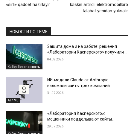
«sirli» qadcet hazırlayır
kəskin artırdı: elektromobillərə
tələbat yenidən yüksəlir
НОВОСТИ ПО ТЕМЕ
Защита дома и на работе: решения
«Лаборатории Касперского» получили в
2026 году четыре годовые награды по
04.08.2026
итогам тестов SE Labs
Кибербезопасность
ИИ-модели Claude от Anthropic
взломали сайты трех компаний
31.07.2026
AI / ML
«Лаборатория Касперского»:
мошенники подделывают сайты
зарубежных операторов связи в сезон
29.07.2026
отпусков
Кибербезопасность