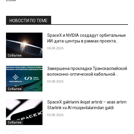
НОВОСТИ ПО ТЕМЕ
SpaceX и NVIDIA создадут орбитальные
ИИ-дата-центры в рамках проекта
Starmind
06.08.2026
События
Завершена прокладка Транскаспийской
волоконно-оптической кабельной
линии по дну Каспийского моря
06.08.2026
События
SpaceX gəlirlərini ikiqat artırdı – əsas artım
Starlink və AI müqavilələrindən gəldi
05.08.2026
События