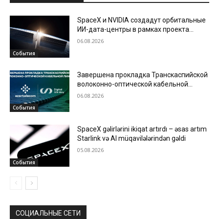
SpaceX и NVIDIA создадут орбитальные
ИИ-дата-центры в рамках проекта
Starmind
06.08.2026
События
Завершена прокладка Транскаспийской
волоконно-оптической кабельной
линии по дну Каспийского моря
06.08.2026
События
SpaceX gəlirlərini ikiqat artırdı – əsas artım
Starlink və AI müqavilələrindən gəldi
05.08.2026
События
СОЦИАЛЬНЫЕ СЕТИ