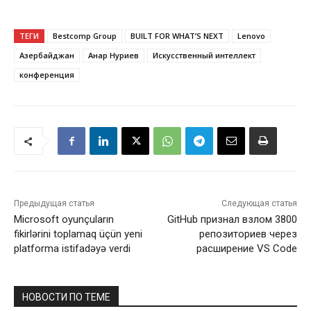
ТЕГИ
Bestcomp Group
BUILT FOR WHAT’S NEXT
Lenovo
Азербайджан
Анар Нуриев
Искусственный интеллект
конференция
Предыдущая статья
Следующая статья
Microsoft oyunçuların
GitHub признал взлом 3800
fikirlərini toplamaq üçün yeni
репозиториев через
platforma istifadəyə verdi
расширение VS Code
НОВОСТИ ПО ТЕМЕ