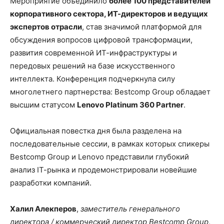
Мероприятие объединило
более 100 представителей
корпоративного сектора, ИТ-директоров и ведущих
экспертов отрасли
, став значимой платформой для
обсуждения вопросов цифровой трансформации,
развития современной ИТ-инфраструктуры и
передовых решений на базе искусственного
интеллекта. Конференция подчеркнула силу
многолетнего партнерства: Bestcomp Group обладает
высшим статусом
Lenovo Platinum 360 Partner
.
Официальная повестка дня была разделена на
последовательные сессии, в рамках которых спикеры
Bestcomp Group и Lenovo представили глубокий
анализ IТ-рынка и продемонстрировали новейшие
разработки компаний.
Халил Алекперов
,
заместитель генерального
директора / коммерческий директор Bestcomp Group
,