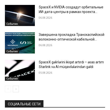
SpaceX и NVIDIA создадут орбитальные
ИИ-дата-центры в рамках проекта
Starmind
06.08.2026
События
Завершена прокладка Транскаспийской
волоконно-оптической кабельной
линии по дну Каспийского моря
06.08.2026
События
SpaceX gəlirlərini ikiqat artırdı – əsas artım
Starlink və AI müqavilələrindən gəldi
05.08.2026
События
СОЦИАЛЬНЫЕ СЕТИ