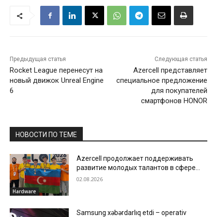
Предыдущая статья
Следующая статья
Rocket League перенесут на
Azercell представляет
новый движок Unreal Engine
специальное предложение
6
для покупателей
смартфонов HONOR
НОВОСТИ ПО ТЕМЕ
Azercell продолжает поддерживать
развитие молодых талантов в сфере
информатики
02.08.2026
Hardware
Samsung xəbərdarlıq etdi – operativ