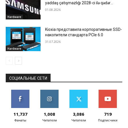
yaddaş çatışmazlığı 2028-ci ilə qədər
davam edə bilər
01.08.2026
Hardware
Kioxia представила корпоративные SSD-
накопители стандарта PCIe 6.0
31.07.2026
Hardware
СОЦИАЛЬНЫЕ СЕТИ
11,737
1,008
3,086
719
Фанаты
Читатели
Читатели
Подписчики