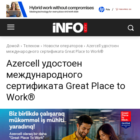
Домой
Телеком
Новости операторов
Azercell удостоен
международного сертификата Great Place to Work®
Azercell удостоен
международного
сертификата Great Place to
Work®