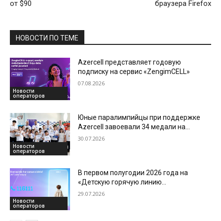
от $90
браузера Firefox
НОВОСТИ ПО ТЕМЕ
Azercell представляет годовую
подписку на сервис «ZengimCELL»
07.08.2026
Новости
операторов
Юные паралимпийцы при поддержке
Azercell завоевали 34 медали на
международной арене
30.07.2026
Новости
операторов
В первом полугодии 2026 года на
«Детскую горячую линию
Азербайджана» поступило более 3700
29.07.2026
обращений
Новости
операторов