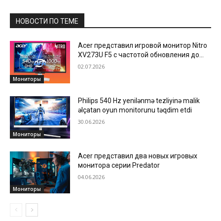
НОВОСТИ ПО ТЕМЕ
Acer представил игровой монитор Nitro
XV273U F5 с частотой обновления до
1000 Hz
02.07.2026
Мониторы
Philips 540 Hz yenilənmə tezliyinə malik
əlçatan oyun monitorunu təqdim etdi
30.06.2026
Мониторы
Acer представил два новых игровых
монитора серии Predator
04.06.2026
Мониторы