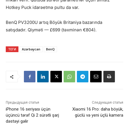
Hotkey Puck idarəetmə pultu da var.
BenQ PV3200U artıq Böyük Britaniya bazarında
satışdadır. Qiyməti — £699 (təxminən €804).
ТЕГИ
Azərbaycan
BenQ
Предыдущая статья
Следующая статья
iPhone 16 seriyası üçün
Xiaomi 16 Pro: daha böyük,
üçüncü tərəf Qi 2 sürətli şarj
güclü və yeni üçlü kamera
dəstəyi gəlir