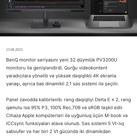
25.08.2025
BenQ monitor seriyasını yeni 32 düymlük PV3200U
monitoru ilə genişləndirdi. Qurğu videokontent
yaradıcılara yönəlib və yüksək dəqiqlikli 4K ekranla
yanaşı, ayrıca bas dinamikli 2.1 səs sistemi ilə seçilir.
Panel zavodda kalibrlənib: rəng dəqiqliyi Delta E ≤ 2, rəng
qamutu isə 95% P3, 100% Rec.709 və sRGB təşkil edir.
Cihaza Apple kompüterləri ilə uyğunluq üçün M-book və
ICCsync funksiyaları əlavə olunub. Səs sistemi 5 Vt-lıq
sabvufer və hər biri 2 Vt gücündə iki dinamikdən