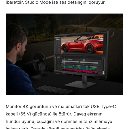
ibarətdir, Studio Mode isə səs detallığını qoruyur.
Monitor 4K görüntünü və məlumatları tək USB Type-C
kabeli (65 Vt gücündə) ilə ötürür. Dayaq ekranın
hündürlüyünü, bucağını və dönməsini tənzimləməyə
imkan verir. Qutuda sürətli parametrlər üçün simsiz