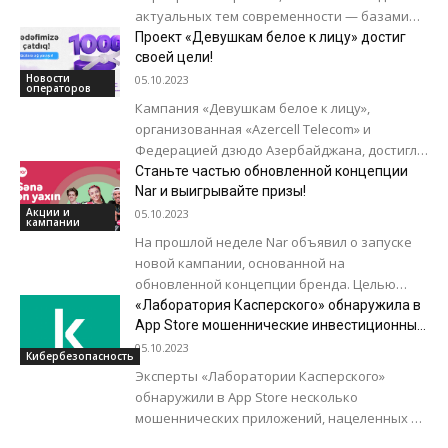
актуальных тем современности — базами
данных, уже открыта. Проект реализуется
Проект «Девушкам белое к лицу» достиг
первым банком Азербайджана...
своей цели!
Новости
05.10.2023
операторов
Кампания «Девушкам белое к лицу»,
организованная «Azercell Telecom» и
Федерацией дзюдо Азербайджана, достигла
своей цели. К социальной инициативе уже
Станьте частью обновленной концепции
присоединились 1000 девушек в белых...
Nar и выигрывайте призы!
Акции и
05.10.2023
кампании
На прошлой неделе Nar объявил о запуске
новой кампании, основанной на
обновленной концепции бренда. Целью
этой кампании является демонстрация
«Лаборатория Касперского» обнаружила в
разнообразных выгодных продуктов и
App Store мошеннические инвестиционные
приложения
услуг...
05.10.2023
Кибербезопасность
Эксперты «Лаборатории Касперского»
обнаружили в App Store несколько
мошеннических приложений, нацеленных на
русскоязычных пользователей. Программы