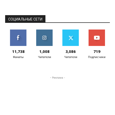
мимикрируют под различные платформы
для учёта криптовалют и даже...
СОЦИАЛЬНЫЕ СЕТИ
11,738
1,008
3,086
719
Фанаты
Читатели
Читатели
Подписчики
- Реклама -