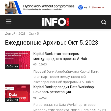
Домой
2023
Окт
5
Ежедневные Архивы: Окт 5, 2023
Kapital Bank стал партнером
международного проекта A-Hub
05.10.2023
События
Первый банк Азербайджана Kapital Bank
стал партнером международной
акселерационной программы A-Hub в
Азербайджане. Церемония открытия
Kapital Bank проводит Data Workshop:
проекта прошла при поддержке
началась регистрация
Министерства культуры и Всемирной
05.10.2023
События
исламской...
Регистрация на Data Workshop, второе
мероприятие проекта, связанного с одной из