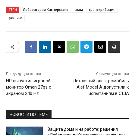
ТЕГИ
Лаборатория Касперского
скам
транскрибация
фишинг
Предыдущая статья
Следующая статья
HP выпустил игровой
Летающий электромобиль
монитор Omen 27qs с
Alef Model A допустили к
экраном 240 Hz
испытаниям в США
НОВОСТИ ПО ТЕМЕ
Защита дома и на работе: решения