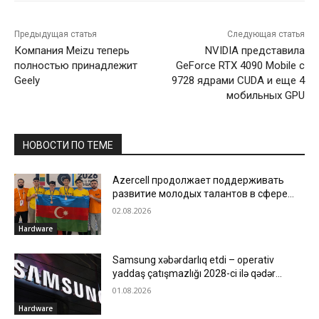
Предыдущая статья
Следующая статья
Компания Meizu теперь
NVIDIA представила
полностью принадлежит
GeForce RTX 4090 Mobile с
Geely
9728 ядрами CUDA и еще 4
мобильных GPU
НОВОСТИ ПО ТЕМЕ
Azercell продолжает поддерживать
развитие молодых талантов в сфере
информатики
02.08.2026
Hardware
Samsung xəbərdarlıq etdi – operativ
yaddaş çatışmazlığı 2028-ci ilə qədər
davam edə bilər
01.08.2026
Hardware