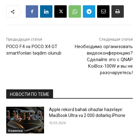
Предыдущая статья
Следующая статья
POCO F4 və POCO X4 GT
Необходимо организовать
smartfonları təqdim olunub
видеоконференцию?
Cделайте это с QNAP
KoiBox-100W и вы не
разочаруетесь!
НОВОСТИ ПО ТЕМЕ
Apple rekord bahalı cihazlar hazırlayır:
MacBook Ultra və 2 000 dollarlıq iPhone
10.03.2026
Новинки