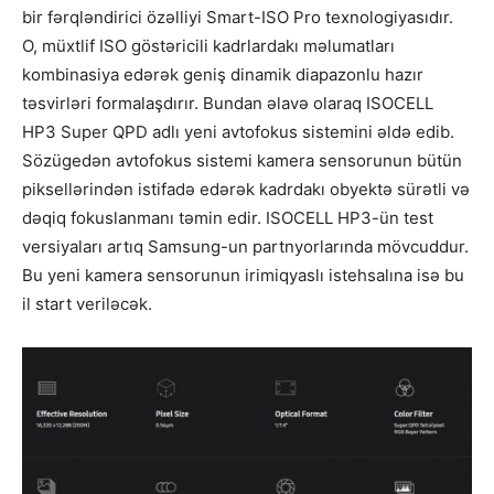
bir fərqləndirici özəlliyi Smart-ISO Pro texnologiyasıdır.
O, müxtlif ISO göstəricili kadrlardakı məlumatları
kombinasiya edərək geniş dinamik diapazonlu hazır
təsvirləri formalaşdırır. Bundan əlavə olaraq ISOCELL
HP3 Super QPD adlı yeni avtofokus sistemini əldə edib.
Sözügedən avtofokus sistemi kamera sensorunun bütün
piksellərindən istifadə edərək kadrdakı obyektə sürətli və
dəqiq fokuslanmanı təmin edir. ISOCELL HP3-ün test
versiyaları artıq Samsung-un partnyorlarında mövcuddur.
Bu yeni kamera sensorunun irimiqyaslı istehsalına isə bu
il start veriləcək.