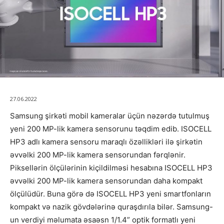
27.06.2022
Samsung şirkəti mobil kameralar üçün nəzərdə tutulmuş
yeni 200 MP-lik kamera sensorunu təqdim edib. ISOCELL
HP3 adlı kamera sensoru maraqlı özəllikləri ilə şirkətin
əvvəlki 200 MP-lik kamera sensorundan fərqlənir.
Piksellərin ölçülərinin kiçildilməsi hesabına ISOCELL HP3
əvvəlki 200 MP-lik kamera sensorundan daha kompakt
ölçülüdür. Buna görə də ISOCELL HP3 yeni smartfonların
kompakt və nazik gövdələrinə quraşdırıla bilər. Samsung-
un verdiyi məlumata əsaəsn 1/1.4” optik formatlı yeni