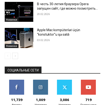
В честь 30-летия браузера Opera
запущен сайт, где можно посмотреть
все этапы развития интернета
20.02.2026
Новинки
Apple Mac kompüterləri üçün
“konstuktor”u işə saldı
03.02.2026
Новинки
СОЦИАЛЬНЫЕ СЕТИ
11,739
1,009
3,086
719
Фанаты
Читатели
Читатели
Подписчики