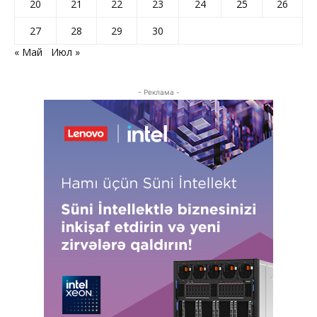
20
21
22
23
24
25
26
27
28
29
30
« Май
Июл »
- Реклама -