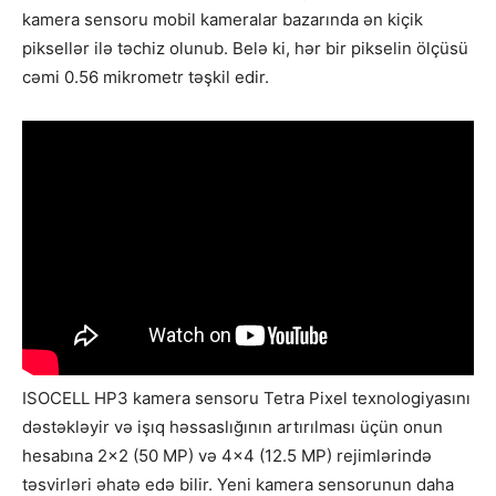
kamera sensoru mobil kameralar bazarında ən kiçik
piksellər ilə təchiz olunub. Belə ki, hər bir pikselin ölçüsü
cəmi 0.56 mikrometr təşkil edir.
ISOCELL HP3 kamera sensoru Tetra Pixel texnologiyasını
dəstəkləyir və işıq həssaslığının artırılması üçün onun
hesabına 2×2 (50 MP) və 4×4 (12.5 MP) rejimlərində
təsvirləri əhatə edə bilir. Yeni kamera sensorunun daha