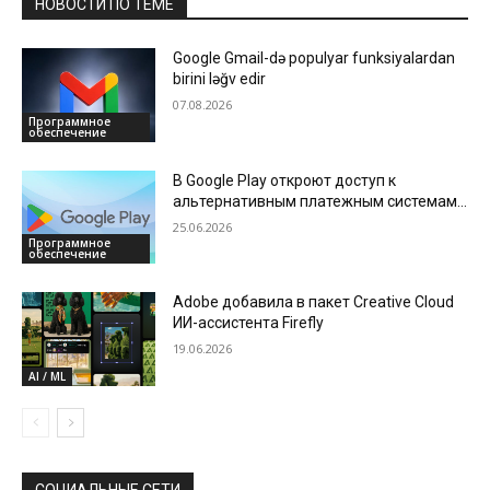
НОВОСТИ ПО ТЕМЕ
Google Gmail-də populyar funksiyalardan
birini ləğv edir
07.08.2026
Программное
обеспечение
В Google Play откроют доступ к
альтернативным платежным системам,
а также снизят комиссии для
25.06.2026
разработчиков
Программное
обеспечение
Adobe добавила в пакет Creative Cloud
ИИ-ассистента Firefly
19.06.2026
AI / ML