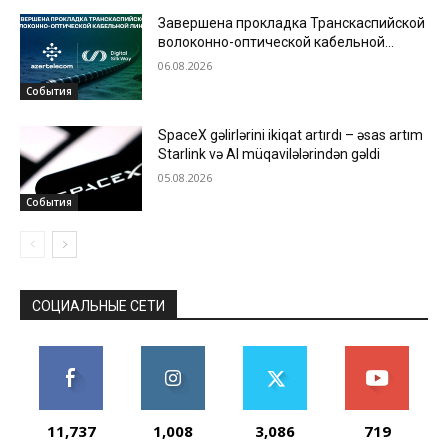
Завершена прокладка Транскаспийской
волоконно-оптической кабельной
линии по дну Каспийского моря
06.08.2026
События
SpaceX gəlirlərini ikiqat artırdı – əsas artım
Starlink və AI müqavilələrindən gəldi
05.08.2026
События
СОЦИАЛЬНЫЕ СЕТИ
11,737
1,008
3,086
719