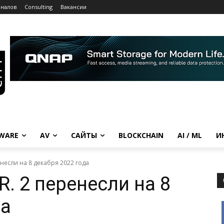
рналов
Consulting
Вакансии
WARE
AV
САЙТЫ
BLOCKCHAIN
AI / ML
И
еренесли на 8 декабря 2022 года
.R. 2 перенесли на 8
да