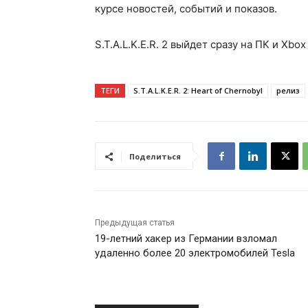
курсе новостей, событий и показов.
S.T.A.L.K.E.R. 2 выйдет сразу на ПК и Xbo
ТЕГИ
S.T.A.L.K.E.R. 2: Heart of Chernobyl
релиз
Поделиться
Предыдущая статья
19-летний хакер из Германии взломал
удаленно более 20 электромобилей Tesla