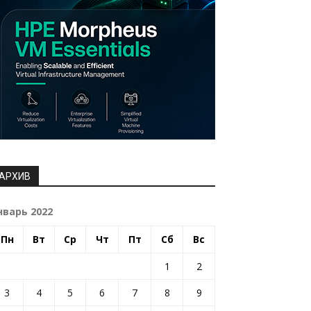
АРХИВ
нварь 2022
Пн
Вт
Ср
Чт
Пт
Сб
Вс
1
2
3
4
5
6
7
8
9