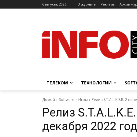
6 августа, 2026
O журнале
Реклама
Архив жу
ТЕЛЕКОМ
ТЕХНОЛОГИИ
SOFT
Домой
Software
Игры
Релиз S.T.A.L.K.E.R. 2 п
Релиз S.T.A.L.K.E
декабря 2022 го