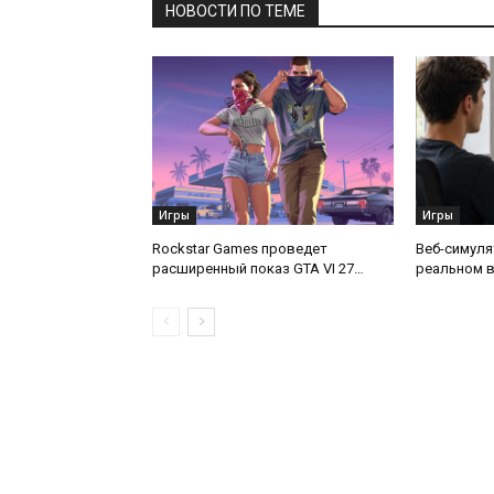
НОВОСТИ ПО ТЕМЕ
Игры
Игры
Rockstar Games проведет
Веб-симуля
расширенный показ GTA VI 27
реальном в
августа
дороги для
точку мира