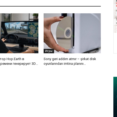
Игры
тор Hop.Earth в
Sony geri addım atmır – şirkət disk
ремени генерирует 3D-
oyunlarından imtina planını
 поездок в любую
dəyişməyəcək