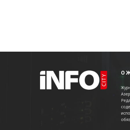
О 
Жур
Азер
Реда
соде
испо
обяз