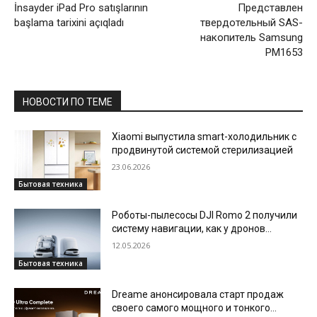
İnsayder iPad Pro satışlarının
Представлен
başlama tarixini açıqladı
твердотельный SAS-
накопитель Samsung
PM1653
НОВОСТИ ПО ТЕМЕ
Xiaomi выпустила smart-холодильник с
продвинутой системой стерилизацией
23.06.2026
Бытовая техника
Роботы-пылесосы DJI Romo 2 получили
систему навигации, как у дронов
компании
12.05.2026
Бытовая техника
Dreame анонсировала старт продаж
своего самого мощного и тонкого