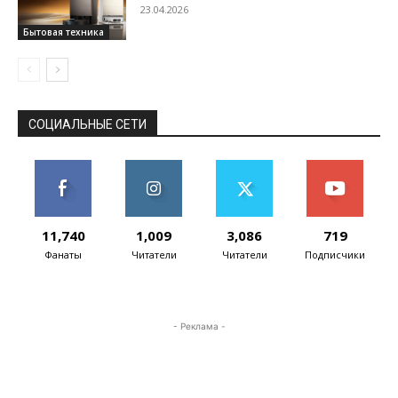
робота-пылесоса X60 Ultra Complete
23.04.2026
Бытовая техника
СОЦИАЛЬНЫЕ СЕТИ
11,740
1,009
3,086
719
Фанаты
Читатели
Читатели
Подписчики
- Реклама -