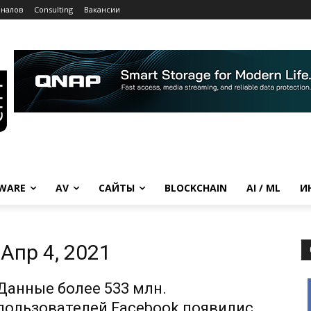
рналов
Consulting
Вакансии
WARE
AV
САЙТЫ
BLOCKCHAIN
AI / ML
И
Апр 4, 2021
Данные более 533 млн.
пользователей Facebook появились