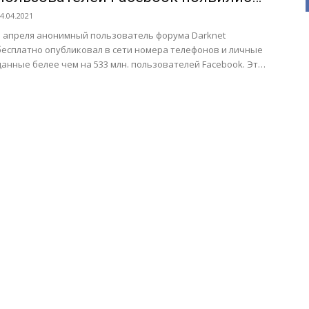
в Сети
4.04.2021
3 апреля анонимный пользователь форума Darknet
бесплатно опубликовал в сети номера телефонов и личные
данные белее чем на 533 млн. пользователей Facebook. Это
рекордный...