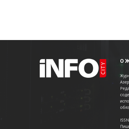
О 
Жур
Азер
Реда
соде
испо
обяз
ISSN
Пиш