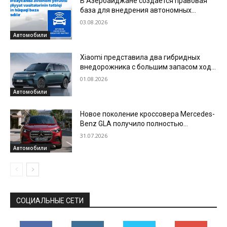
В Азербайджане создается правовая
база для внедрения автономных
наземных транспортных средств
03.08.2026
Автомобили
Xiaomi представила два гибридных
внедорожника с большим запасом хода
— SkyNomad N70 Max и N90 Max
01.08.2026
Автомобили
Новое поколение кроссовера Mercedes-
Benz GLA получило полностью
электрическую версию
31.07.2026
Автомобили
СОЦИАЛЬНЫЕ СЕТИ