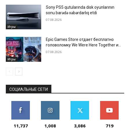
Sony PS5 qutularında disk oyunlarının
sonu barədə xəbərdarlıq etdi
07.08.2026
Игры
Epic Games Store отдает бесплатно
головоломку We Were Here Together и
новеллу Beacon Pines
07.08.2026
Игры
СОЦИАЛЬНЫЕ СЕТИ
11,737
1,008
3,086
719